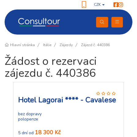
CZK
Hlavní stránka
Itálie
Zájezdy
Zájezd č. 440386
Žádost o rezervaci
zájezdu č. 440386
Hotel Lagorai **** - Cavalese
bez dopravy
polopenze
18 300 Kč
5 dní od