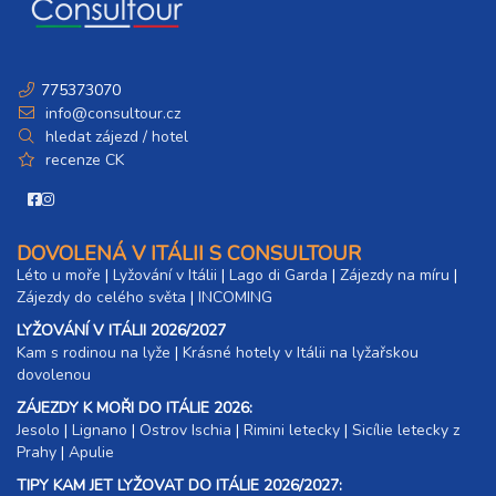
775373070
info@consultour.cz
hledat zájezd / hotel
recenze CK
DOVOLENÁ V ITÁLII S CONSULTOUR
Léto u moře
|
Lyžování v Itálii
|
Lago di Garda
|
Zájezdy na míru
|
Zájezdy do celého světa
|
INCOMING
LYŽOVÁNÍ V ITÁLII 2026/2027
Kam s rodinou na lyže
|​
Krásné hotely v Itálii na lyžařskou
dovolenou
ZÁJEZDY K MOŘI DO ITÁLIE 2026:
Jesolo
|
Lignano
|
Ostrov Ischia
|
Rimini letecky
|
Sicílie letecky z
Prahy
|
Apulie
TIPY KAM JET LYŽOVAT DO ITÁLIE 2026/2027: