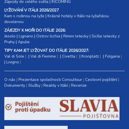
Zájezdy do celého světa
|
INCOMING
LYŽOVÁNÍ V ITÁLII 2026/2027
Kam s rodinou na lyže
|​
Krásné hotely v Itálii na lyžařskou
dovolenou
ZÁJEZDY K MOŘI DO ITÁLIE 2026:
Jesolo
|
Lignano
|
Ostrov Ischia
|
Rimini letecky
|
Sicílie letecky z
Prahy
|
Apulie
TIPY KAM JET LYŽOVAT DO ITÁLIE 2026/2027:
Val di Sole
|
Val di Fiemme
|
Civetta
|
Kronplatz
|
Folgaria
|
Livigno
O nás
Prezentace společnosti Consultour
Cestovní pojištění
Dokumenty
Služby
Reality v Itálii
Recenze