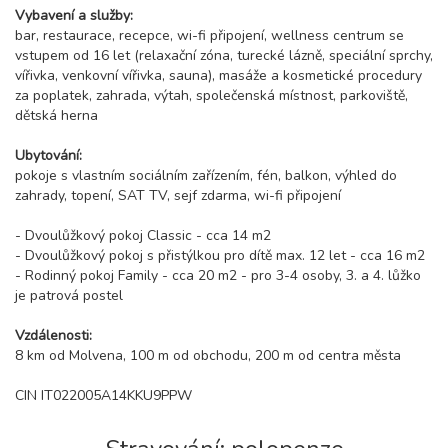
Vybavení a služby:
bar, restaurace, recepce, wi-fi připojení, wellness centrum se
vstupem od 16 let (relaxační zóna, turecké lázně, speciální sprchy,
vířivka, venkovní vířivka, sauna), masáže a kosmetické procedury
za poplatek, zahrada, výtah, společenská místnost, parkoviště,
dětská herna
Ubytování:
pokoje s vlastním sociálním zařízením, fén, balkon, výhled do
zahrady, topení, SAT TV, sejf zdarma, wi-fi připojení
- Dvoulůžkový pokoj Classic - cca 14 m2
- Dvoulůžkový pokoj s přistýlkou pro dítě ​​max. 12 let - cca 16 m2
- Rodinný pokoj Family - cca 20 m2 - pro 3-4 osoby, 3. a 4. lůžko
je patrová postel
Vzdálenosti:
8 km od Molvena, 100 m od obchodu, 200 m od centra města
CIN IT022005A14KKU9PPW