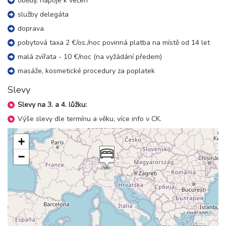
obědy, nápoje k večeři
služby delegáta
doprava
pobytová taxa 2 €/os./noc povinná platba na místě od 14 let
malá zvířata - 10 €/noc (na vyžádání předem)
masáže, kosmetické procedury za poplatek
Slevy
Slevy na 3. a 4. lůžku:
Výše slevy dle termínu a věku, více info v CK.
+
−