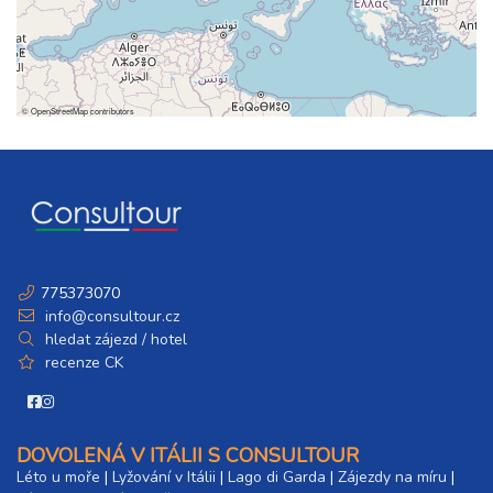
©
OpenStreetMap
contributors
775373070
info@consultour.cz
hledat zájezd / hotel
recenze CK
DOVOLENÁ V ITÁLII S CONSULTOUR
Léto u moře
|
Lyžování v Itálii
|
Lago di Garda
|
Zájezdy na míru
|