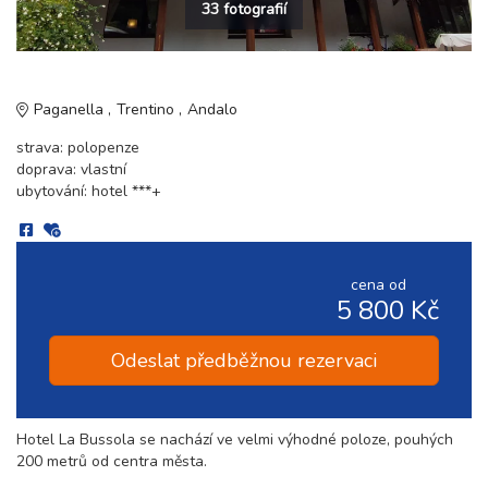
33 fotografií
Paganella
Trentino
Andalo
strava: polopenze
doprava: vlastní
ubytování: hotel ***+
cena od
5 800 Kč
Odeslat předběžnou rezervaci
Hotel La Bussola se nachází ve velmi výhodné poloze, pouhých
200 metrů od centra města.