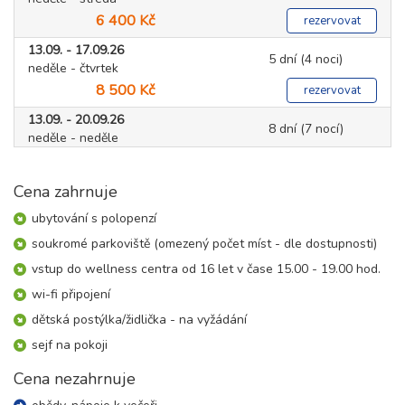
6 400 Kč
rezervovat
13.09. - 17.09.26
5 dní (4 noci)
neděle - čtvrtek
8 500 Kč
rezervovat
13.09. - 20.09.26
8 dní (7 nocí)
neděle - neděle
14 900 Kč
rezervovat
Cena zahrnuje
20.09. - 23.09.26
4 dny (3 noci)
neděle - středa
ubytování s polopenzí
5 800 Kč
rezervovat
soukromé parkoviště (omezený počet míst - dle dostupnosti)
20.09. - 24.09.26
5 dní (4 noci)
vstup do wellness centra od 16 let v čase 15.00 - 19.00 hod.
neděle - čtvrtek
wi-fi připojení
7 700 Kč
rezervovat
dětská postýlka/židlička - na vyžádání
20.09. - 27.09.26
8 dní (7 nocí)
sejf na pokoji
neděle - neděle
13 400 Kč
rezervovat
Cena nezahrnuje