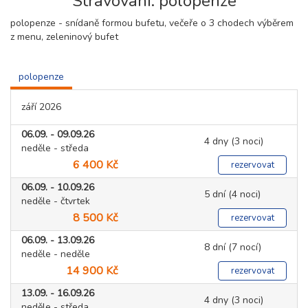
Stravování: polopenze
polopenze - snídaně formou bufetu, večeře o 3 chodech výběrem
z menu, zeleninový bufet
polopenze
září 2026
06.09. - 09.09.26
4 dny (3 noci)
neděle - středa
6 400 Kč
rezervovat
06.09. - 10.09.26
5 dní (4 noci)
neděle - čtvrtek
8 500 Kč
rezervovat
06.09. - 13.09.26
8 dní (7 nocí)
neděle - neděle
14 900 Kč
rezervovat
13.09. - 16.09.26
4 dny (3 noci)
neděle - středa