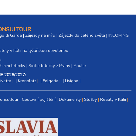
CONSULTOUR
go di Garda
|
Zájezdy na míru
|
Zájezdy do celého světa
|
INCOMING
tely v Itálii na lyžařskou dovolenou
:
Rimini letecky
|
Sicílie letecky z Prahy
|
Apulie
E 2026/2027:
ivetta
|
Kronplatz
|
Folgaria
|
Livigno
Consultour
Cestovní pojištění
Dokumenty
Služby
Reality v Itálii