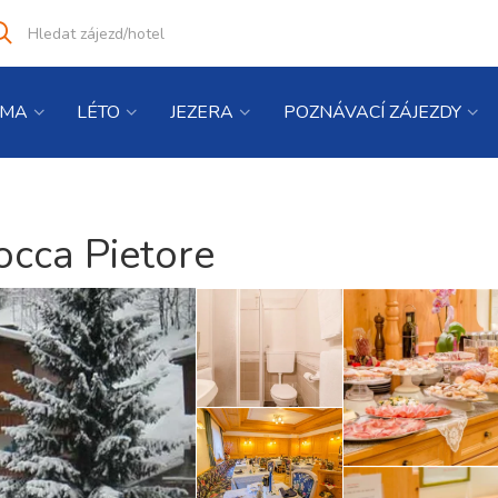
Vyhledat
co
hledáte
IMA
LÉTO
JEZERA
POZNÁVACÍ ZÁJEZDY
occa Pietore