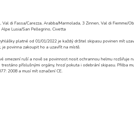
m, Val di Fassa/Carezza, Arabba/Marmolada, 3 Zinnen, Val di Fiemme/O
 Alpe Lusia/San Pellegrino, Civetta
 vyhlášky platné od 01/01/2022 je každý držitel skipasu povinen mít uza
 je povinna zakoupit ho a uzavřít na místě.
é omezení ruší a nově se povinnost nosit ochrannou helmu rozšiřuje n
trestáno příslušnými orgány, hrozí pokuta i odebrání skipasu. Přilba m
7: 2008 a musí mít označení CE.