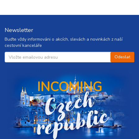
Newsletter
Buďte vždy informováni o akcích, slevách a novinkách z naší
cestovní kanceláře
INCOMING
C
z
e
c
h
r
e
p
u
b
l
i
c