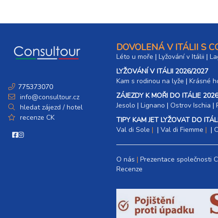
DOVOLENÁ V ITÁLII S 
Léto u moře
|
Lyžování v Itálii
|
La
LYŽOVÁNÍ V ITÁLII 2026/2027
Kam s rodinou na lyže
|​
Krásné ho
775373070
ZÁJEZDY K MOŘI DO ITÁLIE 2026
info@consultour.cz
Jesolo
|
Lignano
|
Ostrov Ischia
|
hledat zájezd / hotel
recenze CK
TIPY KAM JET LYŽOVAT DO ITÁLI
Val di Sole
|
Val di Fiemme
|
C
O nás
Prezentace společnosti 
Recenze