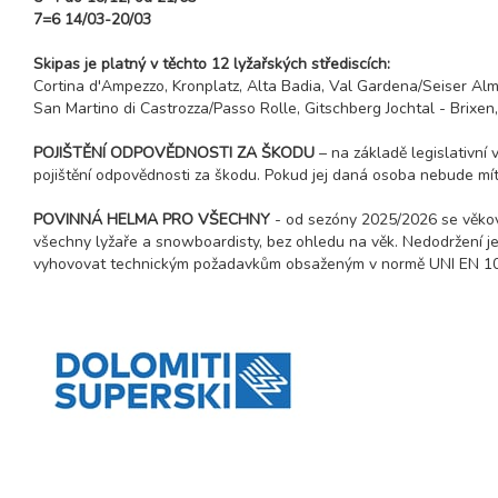
7=6 14/03-20/03
Skipas je platný v těchto 12 lyžařských střediscích:
Cortina d'Ampezzo, Kronplatz, Alta Badia, Val Gardena/Seiser Al
San Martino di Castrozza/Passo Rolle, Gitschberg Jochtal - Brixen,
POJIŠTĚNÍ ODPOVĚDNOSTI ZA ŠKODU
– na základě legislativní
pojištění odpovědnosti za škodu. Pokud jej daná osoba nebude mít,
POVINNÁ HELMA PRO VŠECHNY
- od sezóny 2025/2026 se věkov
všechny lyžaře a snowboardisty, bez ohledu na věk. Nedodržení je 
vyhovovat technickým požadavkům obsaženým v normě UNI EN 107