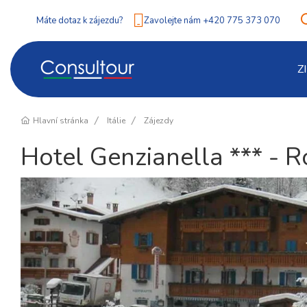
Máte dotaz k zájezdu?
Zavolejte nám +420 775 373 070
Z
Hlavní stránka
Itálie
Zájezdy
Hotel Genzianella *** - R