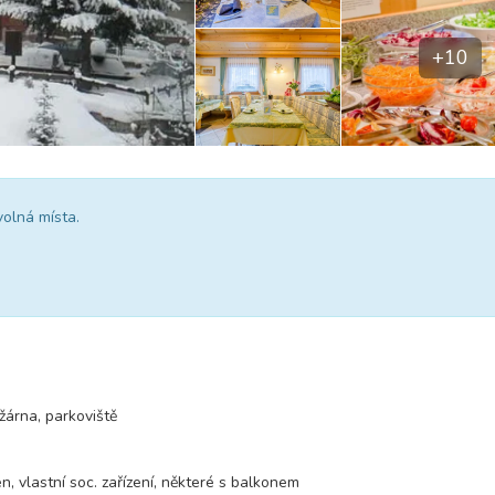
+10
volná místa.
yžárna, parkoviště
n, vlastní soc. zařízení, některé s balkonem