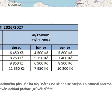
------------------------------------------------------------------
rodinného příslušníka mají nárok na skipas se stejnou platností zdarma
ován doklad prokazující věk dítěte