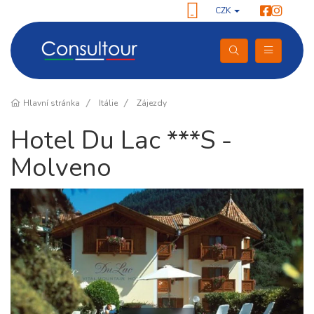
CZK
Hlavní stránka
Itálie
Zájezdy
Hotel Du Lac ***S -
Molveno