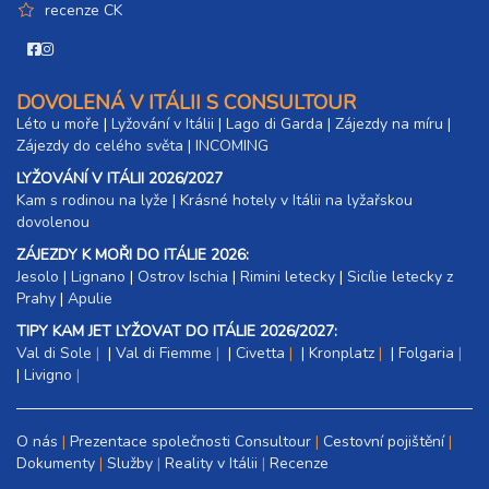
recenze CK
13 600 Kč
rezervovat
DOVOLENÁ V ITÁLII S CONSULTOUR
Léto u moře
|
Lyžování v Itálii
|
Lago di Garda
|
Zájezdy na míru
|
Zájezdy do celého světa
|
INCOMING
LYŽOVÁNÍ V ITÁLII 2026/2027
Kam s rodinou na lyže
|​
Krásné hotely v Itálii na lyžařskou
dovolenou
ZÁJEZDY K MOŘI DO ITÁLIE 2026:
Jesolo
|
Lignano
|
Ostrov Ischia
|
Rimini letecky
|
Sicílie letecky z
Prahy
|
Apulie
TIPY KAM JET LYŽOVAT DO ITÁLIE 2026/2027:
Val di Sole
|
Val di Fiemme
|
Civetta
|
Kronplatz
|
Folgaria
|
Livigno
O nás
Prezentace společnosti Consultour
Cestovní pojištění
Dokumenty
Služby
Reality v Itálii
Recenze