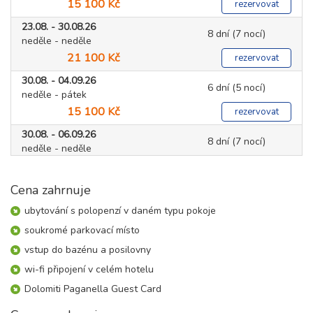
15 100 Kč
rezervovat
23.08. - 30.08.26
8 dní (7 nocí)
neděle - neděle
21 100 Kč
rezervovat
30.08. - 04.09.26
6 dní (5 nocí)
neděle - pátek
15 100 Kč
rezervovat
30.08. - 06.09.26
8 dní (7 nocí)
neděle - neděle
21 100 Kč
rezervovat
Cena zahrnuje
září 2026
ubytování s polopenzí v daném typu pokoje
06.09. - 11.09.26
soukromé parkovací místo
6 dní (5 nocí)
neděle - pátek
vstup do bazénu a posilovny
13 900 Kč
rezervovat
wi-fi připojení v celém hotelu
06.09. - 13.09.26
8 dní (7 nocí)
Dolomiti Paganella Guest Card
neděle - neděle
19 400 Kč
rezervovat