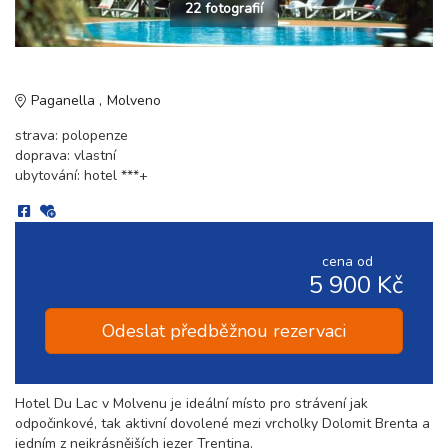
22 fotografií
Paganella
Molveno
strava: polopenze
doprava: vlastní
ubytování: hotel ***+
cena od
5 900 Kč
Odeslat předběžnou rezervaci
Hotel Du Lac v Molvenu je ideální místo pro strávení jak
odpočinkové, tak aktivní dovolené mezi vrcholky Dolomit Brenta a
jedním z nejkrásnějších jezer Trentina.