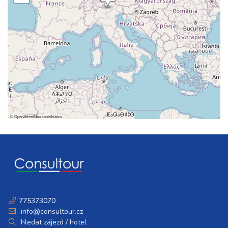
7 800 Kč
rezervovat
20.09. - 25.09.26
6 dní (5 nocí)
neděle - pátek
9 700 Kč
rezervovat
20.09. - 27.09.26
8 dní (7 nocí)
neděle - neděle
13 600 Kč
rezervovat
27.09. - 30.09.26
4 dny (3 noci)
neděle - středa
©
OpenStreetMap
contributors
5 900 Kč
rezervovat
27.09. - 01.10.26
5 dní (4 noci)
neděle - čtvrtek
7 800 Kč
rezervovat
27.09. - 02.10.26
6 dní (5 nocí)
neděle - pátek
9 700 Kč
rezervovat
775373070
info@consultour.cz
27.09. - 04.10.26
8 dní (7 nocí)
hledat zájezd / hotel
neděle - neděle