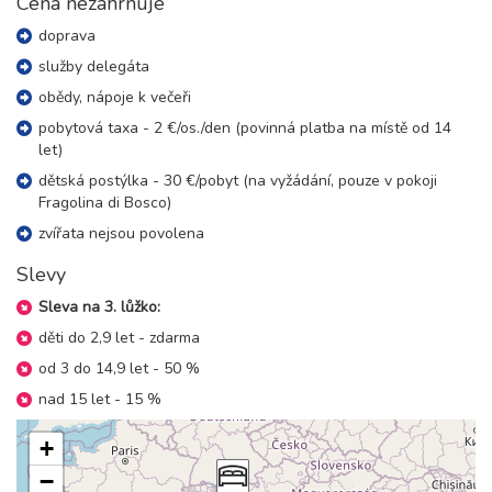
Cena nezahrnuje
13.09. - 16.09.26
doprava
4 dny (3 noci)
neděle - středa
služby delegáta
5 900 Kč
rezervovat
obědy, nápoje k večeři
13.09. - 17.09.26
5 dní (4 noci)
pobytová taxa - 2 €/os./den (povinná platba na místě od 14
neděle - čtvrtek
let)
7 800 Kč
rezervovat
dětská postýlka - 30 €/pobyt (na vyžádání, pouze v pokoji
13.09. - 18.09.26
Fragolina di Bosco)
6 dní (5 nocí)
neděle - pátek
zvířata nejsou povolena
9 700 Kč
rezervovat
Slevy
13.09. - 20.09.26
8 dní (7 nocí)
neděle - neděle
Sleva na 3. lůžko:
13 600 Kč
rezervovat
děti do 2,9 let - zdarma
20.09. - 23.09.26
od 3 do 14,9 let - 50 %
4 dny (3 noci)
neděle - středa
nad 15 let - 15 %
5 900 Kč
rezervovat
+
20.09. - 24.09.26
5 dní (4 noci)
neděle - čtvrtek
−