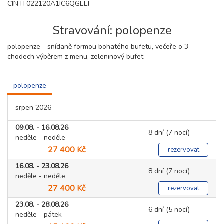
CIN IT022120A1IC6QGEEI
Stravování: polopenze
polopenze - snídaně formou bohatého bufetu, večeře o 3
chodech výběrem z menu, zeleninový bufet
polopenze
srpen 2026
09.08. - 16.08.26
8 dní (7 nocí)
neděle - neděle
27 400 Kč
rezervovat
16.08. - 23.08.26
8 dní (7 nocí)
neděle - neděle
27 400 Kč
rezervovat
23.08. - 28.08.26
6 dní (5 nocí)
neděle - pátek