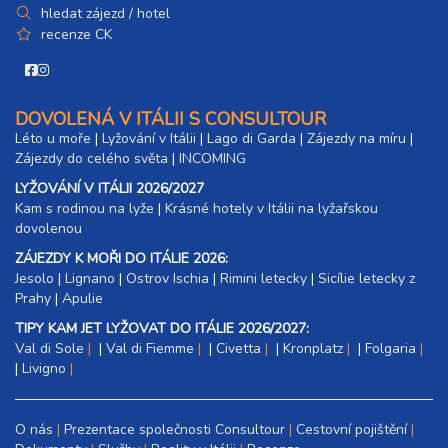
hledat zájezd / hotel
recenze CK
DOVOLENÁ V ITÁLII S CONSULTOUR
Léto u moře
|
Lyžování v Itálii
|
Lago di Garda
|
Zájezdy na míru
|
Zájezdy do celého světa
|
INCOMING
LYŽOVÁNÍ V ITÁLII 2026/2027
Kam s rodinou na lyže
|​
Krásné hotely v Itálii na lyžařskou
dovolenou
ZÁJEZDY K MOŘI DO ITÁLIE 2026:
Jesolo
|
Lignano
|
Ostrov Ischia
|
Rimini letecky
|
Sicílie letecky z
Prahy
|
Apulie
TIPY KAM JET LYŽOVAT DO ITÁLIE 2026/2027:
Val di Sole
|
Val di Fiemme
|
Civetta
|
Kronplatz
|
Folgaria
|
Livigno
O nás
Prezentace společnosti Consultour
Cestovní pojištění