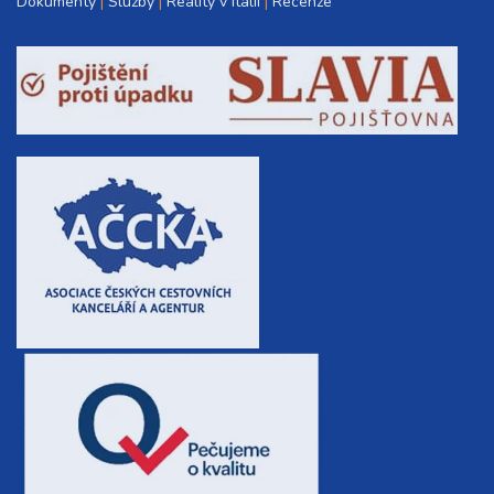
Dokumenty
Služby
Reality v Itálii
Recenze