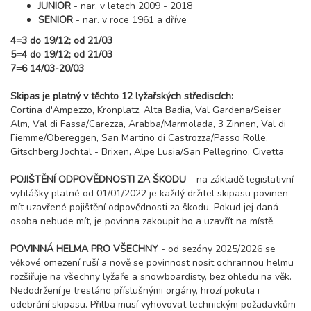
JUNIOR
- nar. v letech 2009 - 2018
SENIOR
- nar. v roce 1961 a dříve
4=3 do 19/12; od 21/03
5=4 do 19/12; od 21/03
7=6 14/03-20/03
Skipas je platný v těchto 12 lyžařských střediscích:
Cortina d'Ampezzo, Kronplatz, Alta Badia, Val Gardena/Seiser
Alm, Val di Fassa/Carezza, Arabba/Marmolada, 3 Zinnen, Val di
Fiemme/Obereggen, San Martino di Castrozza/Passo Rolle,
Gitschberg Jochtal - Brixen, Alpe Lusia/San Pellegrino, Civetta
POJIŠTĚNÍ ODPOVĚDNOSTI ZA ŠKODU
– na základě legislativní
vyhlášky platné od 01/01/2022 je každý držitel skipasu povinen
mít uzavřené pojištění odpovědnosti za škodu. Pokud jej daná
osoba nebude mít, je povinna zakoupit ho a uzavřít na místě.
POVINNÁ HELMA PRO VŠECHNY
- od sezóny 2025/2026 se
věkové omezení ruší a nově se povinnost nosit ochrannou helmu
rozšiřuje na všechny lyžaře a snowboardisty, bez ohledu na věk.
Nedodržení je trestáno příslušnými orgány, hrozí pokuta i
odebrání skipasu. Přilba musí vyhovovat technickým požadavkům