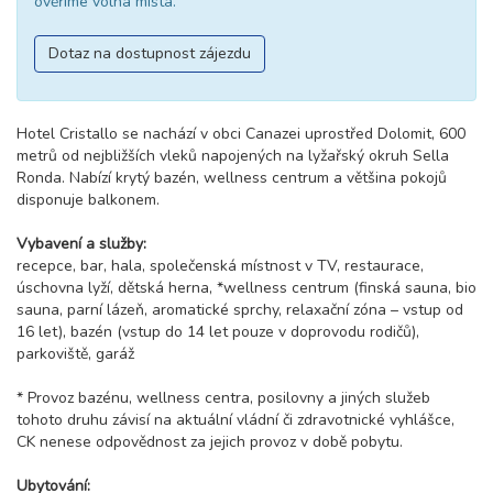
ověříme volná místa.
Dotaz na dostupnost zájezdu
Hotel Cristallo se nachází v obci Canazei uprostřed Dolomit, 600
metrů od nejbližších vleků napojených na lyžařský okruh Sella
Ronda. Nabízí krytý bazén, wellness centrum a většina pokojů
disponuje balkonem.
Vybavení a služby:
recepce, bar, hala, společenská místnost v TV, restaurace,
úschovna lyží, dětská herna, *wellness centrum (finská sauna, bio
sauna, parní lázeň, aromatické sprchy, relaxační zóna – vstup od
16 let), bazén (vstup do 14 let pouze v doprovodu rodičů),
parkoviště, garáž
* Provoz bazénu, wellness centra, posilovny a jiných služeb
tohoto druhu závisí na aktuální vládní či zdravotnické vyhlášce,
CK nenese odpovědnost za jejich provoz v době pobytu.
Ubytování: