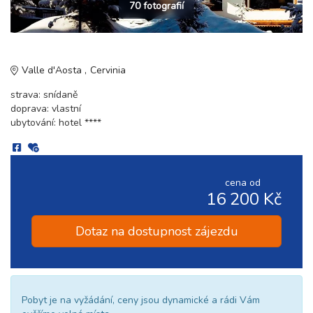
70 fotografií
Valle d'Aosta
Cervinia
strava: snídaně
doprava: vlastní
ubytování: hotel ****
cena od
16 200 Kč
Dotaz na dostupnost zájezdu
Pobyt je na vyžádání, ceny jsou dynamické a rádi Vám