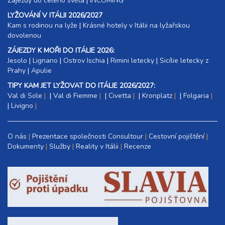
Zájezdy do celého světa
|
INCOMING
LYŽOVÁNÍ V ITÁLII 2026/2027
Kam s rodinou na lyže
|​
Krásné hotely v Itálii na lyžařskou
dovolenou
ZÁJEZDY K MOŘI DO ITÁLIE 2026:
Jesolo
|
Lignano
|
Ostrov Ischia
|
Rimini letecky
|
Sicílie letecky z
Prahy
|
Apulie
TIPY KAM JET LYŽOVAT DO ITÁLIE 2026/2027:
Val di Sole
|
Val di Fiemme
|
Civetta
|
Kronplatz
|
Folgaria
|
Livigno
O nás
Prezentace společnosti Consultour
Cestovní pojištění
Dokumenty
Služby
Reality v Itálii
Recenze