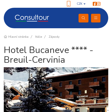
CZK
Hlavní stránka
Itálie
Zájezdy
Hotel Bucaneve **** -
Breuil-Cervinia