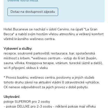
ověříme volná místa.
Dotaz na dostupnost zájezdu
Hotel Bucaneve se nachází v údolí Cervino, na úpatí "La Gran
Becca" a nabízí svým hostům vřelou atmosféru a veškerý komfort
včetně krásného wellness centra.
Vybavení a služby:
recepce, soukromé parkoviště, restaurace, bar, společenská
místnost s krbem, *wellness centrum - vstup do 6 let (bazén,
sauna, vířivka, Kneippova terapie, vitárium, turecké lázně a další),
wi-fi připojení, skibus k vleku
* Provoz bazénu, wellness centra, posilovny a jiných služeb
tohoto druhu závisí na aktuální vládní či zdravotnické vyhlášce,
CK nenese odpovědnost za jejich provoz v době pobytu.
Ubytování:
pokoje SUPERIOR pro 2 osoby
- pokoje DELUXE pro 2-3 osoby - některé pokoje mají vířivku