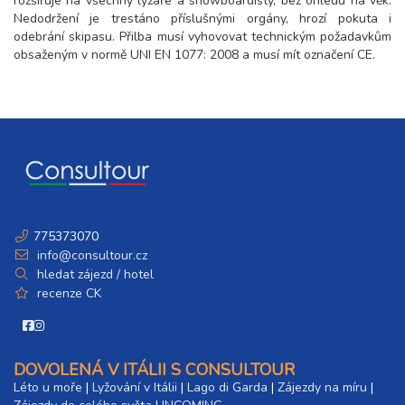
rozšiřuje na všechny lyžaře a snowboardisty, bez ohledu na věk.
Nedodržení je trestáno příslušnými orgány, hrozí pokuta i
odebrání skipasu. Přilba musí vyhovovat technickým požadavkům
obsaženým v normě UNI EN 1077: 2008 a musí mít označení CE.
775373070
info@consultour.cz
hledat zájezd / hotel
recenze CK
DOVOLENÁ V ITÁLII S CONSULTOUR
Léto u moře
|
Lyžování v Itálii
|
Lago di Garda
|
Zájezdy na míru
|