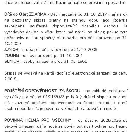
chcete přenocovat v Zermattu, informujte se prosím na pokladně.
Dítě do 8 let ZDARMA
- Děti narozené po 31. 10. 2017 mají nárok
na bezplatný skipas platný na stejnou dobu jako jízdenka
zakoupená současně doprovázející dospělou osobou. Je
vyžadován doklad o věku, které má nárok na slevu; pokud tyto
požadavky nejsou splněny, platí sazba pro děti narozené po 31.
10. 2009.
JUNIOR
- sazba pro děti narozené po 31. 10. 2009
YOUNG
- osoby narozené po 31. 10. 2001
SENIOR
- osoby narozené před 31. 05. 1961
Skipas se vydává na kartě (dobíjecí elektronické zařízení) za cenu
2,00 €.
POJIŠTĚNÍ ODPOVĚDNOSTI ZA ŠKODU
– na základě legislativní
vyhlášky platné od 01/01/2022 je každý držitel skipasu povinen
mít uzavřené pojištění odpovědnosti za škodu. Pokud jej daná
osoba nebude mít, je povinna zakoupit ho a uzavřít na místě.
POVINNÁ HELMA PRO VŠECHNY
- od sezóny 2025/2026 se
věkové omezení ruší a nově se povinnost nosit ochrannou helmu