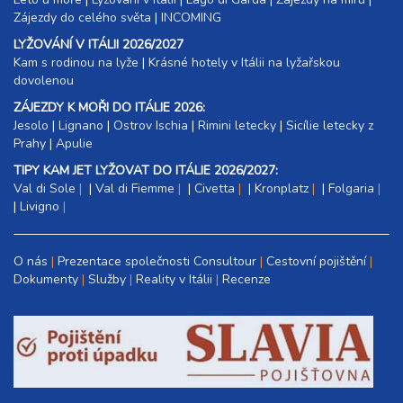
Zájezdy do celého světa
|
INCOMING
LYŽOVÁNÍ V ITÁLII 2026/2027
Kam s rodinou na lyže
|​
Krásné hotely v Itálii na lyžařskou
dovolenou
ZÁJEZDY K MOŘI DO ITÁLIE 2026:
Jesolo
|
Lignano
|
Ostrov Ischia
|
Rimini letecky
|
Sicílie letecky z
Prahy
|
Apulie
TIPY KAM JET LYŽOVAT DO ITÁLIE 2026/2027:
Val di Sole
|
Val di Fiemme
|
Civetta
|
Kronplatz
|
Folgaria
|
Livigno
O nás
Prezentace společnosti Consultour
Cestovní pojištění
Dokumenty
Služby
Reality v Itálii
Recenze