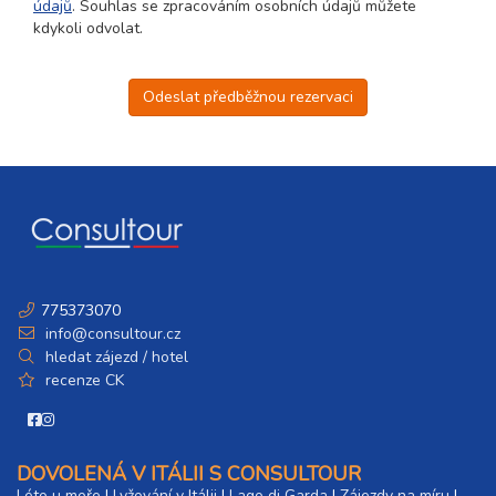
údajů
. Souhlas se zpracováním osobních údajů můžete
kdykoli odvolat.
Odeslat předběžnou rezervaci
775373070
info@consultour.cz
hledat zájezd / hotel
recenze CK
DOVOLENÁ V ITÁLII S CONSULTOUR
Léto u moře
|
Lyžování v Itálii
|
Lago di Garda
|
Zájezdy na míru
|