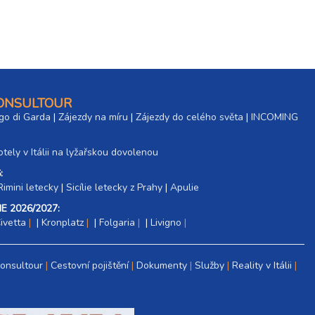
18 600 Kč
rezerv
8 000 Kč
rezerv
10 600 Kč
rezerv
CONSULTOUR
go di Garda
|
Zájezdy na míru
|
Zájezdy do celého světa
|
INCOMING
13 300 Kč
rezerv
tely v Itálii na lyžařskou dovolenou
18 600 Kč
rezerv
:
Rimini letecky
|
Sicílie letecky z Prahy
|
Apulie
E 2026/2027:
ivetta
|
Kronplatz
|
Folgaria
|
Livigno
8 000 Kč
rezerv
Consultour
Cestovní pojištění
Dokumenty
Služby
Reality v Itálii
10 600 Kč
rezerv
13 300 Kč
rezerv