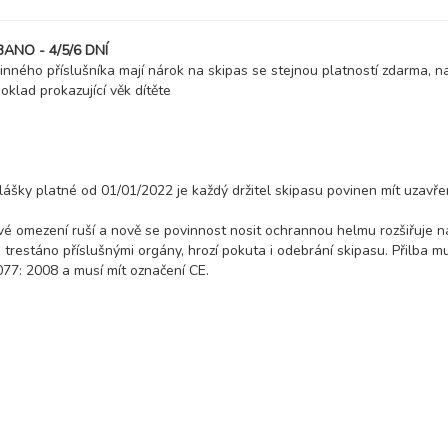
ANO - 4/5/6 DNÍ
dinného příslušníka mají nárok na skipas se stejnou platností zdarma, n
19 900 Kč
klad prokazující věk dítěte
rezerv
8 000 Kč
rezerv
10 600 Kč
rezerv
hlášky platné od 01/01/2022 je každý držitel skipasu povinen mít uzavř
é omezení ruší a nově se povinnost nosit ochrannou helmu rozšiřuje n
13 300 Kč
rezerv
trestáno příslušnými orgány, hrozí pokuta i odebrání skipasu. Přilba m
7: 2008 a musí mít označení CE.
18 600 Kč
rezerv
8 000 Kč
rezerv
10 600 Kč
rezerv
13 300 Kč
rezerv