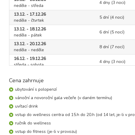
4 dny (3 noci)
neděle - středa
13.12. - 17.12.26
5 dní (4 noci)
neděle - čtvrtek
13.12. - 18.12.26
6 dní (5 nocí)
neděle - pátek
13.12. - 20.12.26
8 dní (7 nocí)
neděle - neděle
16.12. - 19.12.26
4 dny (3 noci)
středa - sobota
16.12. - 20.12.26
5 dní (4 noci)
středa - neděle
Cena zahrnuje
16.12. - 21.12.26
ubytování s polopenzí
6 dní (5 nocí)
středa - pondělí
vánoční a novoroční gala večeře (v daném termínu)
16.12. - 23.12.26
8 dní (7 nocí)
uvítací drink
středa - středa
vstup do wellness centra od 15.h do 20.h (od 14 let, je-li v pr
23.12. - 30.12.26
8 dní (7 nocí)
ručník do wellness
středa - středa
vstup do fitness (je-li v provozu)
30.12. - 06.01.27