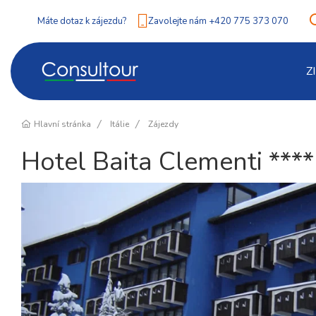
Máte dotaz k zájezdu?
Zavolejte nám +420 775 373 070
Z
Hlavní stránka
Itálie
Zájezdy
Hotel Baita Clementi ****