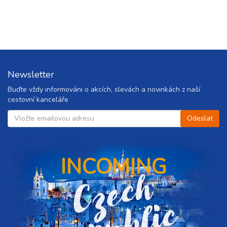
ovat
ovat
ovat
Newsletter
Buďte vždy informováni o akcích, slevách a novinkách z naší
ovat
cestovní kanceláře
ovat
INCOMING
C
z
e
c
h
r
e
p
u
b
l
i
ovat
ovat
c
ovat