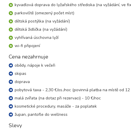
8 dní (7 nocí)
středa - středa
kyvadlová doprava do lyžařského střediska (na vyžádání, ve fix
parkoviště (omezený počet míst)
leden 2027
dětská postýlka (na vyžádání)
06.01. - 09.01.27
dětská židlička (na vyžádání)
4 dny (3 noci)
středa - sobota
vyhřívaná úschovna lyží
06.01. - 10.01.27
5 dní (4 noci)
wi-fi připojení
středa - neděle
06.01. - 11.01.27
Cena nezahrnuje
6 dní (5 nocí)
středa - pondělí
obědy, nápoje k večeři
06.01. - 13.01.27
8 dní (7 nocí)
skipas
středa - středa
doprava
13.01. - 16.01.27
4 dny (3 noci)
středa - sobota
pobytová taxa - 2,30 €/os./noc (povinná platba na místě od 12 
malá zvířata (na dotaz při rezervaci) - 10 €/noc
16.01. - 19.01.27
4 dny (3 noci)
sobota - úterý
kosmetické procedury, masáže - za poplatek
16.01. - 20.01.27
župan, pantofle do wellness
5 dní (4 noci)
sobota - středa
Slevy
16.01. - 21.01.27
6 dní (5 nocí)