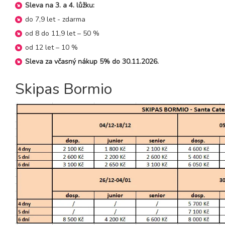
sobota - čtvrtek
Sleva na 3. a 4. lůžku:
16.01. - 23.01.27
do 7,9 let - zdarma
8 dní (7 nocí)
sobota - sobota
od 8 do 11,9 let – 50 %
23.01. - 26.01.27
od 12 let – 10 %
4 dny (3 noci)
sobota - úterý
Sleva za včasný nákup 5% do 30.11.2026.
23.01. - 27.01.27
5 dní (4 noci)
sobota - středa
Skipas Bormio
23.01. - 28.01.27
6 dní (5 nocí)
sobota - čtvrtek
23.01. - 30.01.27
8 dní (7 nocí)
sobota - sobota
30.01. - 02.02.27
4 dny (3 noci)
sobota - úterý
30.01. - 03.02.27
5 dní (4 noci)
sobota - středa
30.01. - 04.02.27
6 dní (5 nocí)
sobota - čtvrtek
30.01. - 06.02.27
8 dní (7 nocí)
sobota - sobota