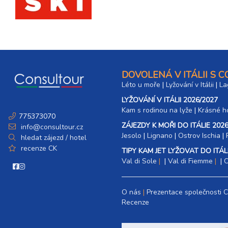
20.02. - 27.02.27
8 dní (7 nocí)
sobota - sobota
27.02. - 02.03.27
4 dny (3 noci)
sobota - úterý
27.02. - 03.03.27
5 dní (4 noci)
sobota - středa
DOVOLENÁ V ITÁLII S 
Léto u moře
|
Lyžování v Itálii
|
La
27.02. - 04.03.27
6 dní (5 nocí)
sobota - čtvrtek
LYŽOVÁNÍ V ITÁLII 2026/2027
Kam s rodinou na lyže
|​
Krásné ho
27.02. - 06.03.27
775373070
8 dní (7 nocí)
sobota - sobota
ZÁJEZDY K MOŘI DO ITÁLIE 2026
info@consultour.cz
Jesolo
|
Lignano
|
Ostrov Ischia
|
hledat zájezd / hotel
březen 2027
recenze CK
TIPY KAM JET LYŽOVAT DO ITÁLI
Val di Sole
|
Val di Fiemme
|
C
06.03. - 09.03.27
4 dny (3 noci)
sobota - úterý
06.03. - 10.03.27
O nás
Prezentace společnosti 
5 dní (4 noci)
sobota - středa
Recenze
06.03. - 11.03.27
6 dní (5 nocí)
sobota - čtvrtek