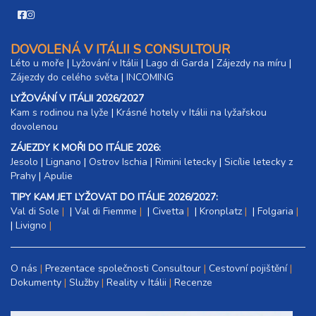
DOVOLENÁ V ITÁLII S CONSULTOUR
Léto u moře
|
Lyžování v Itálii
|
Lago di Garda
|
Zájezdy na míru
|
Zájezdy do celého světa
|
INCOMING
LYŽOVÁNÍ V ITÁLII 2026/2027
Kam s rodinou na lyže
|​
Krásné hotely v Itálii na lyžařskou
dovolenou
ZÁJEZDY K MOŘI DO ITÁLIE 2026:
Jesolo
|
Lignano
|
Ostrov Ischia
|
Rimini letecky
|
Sicílie letecky z
Prahy
|
Apulie
TIPY KAM JET LYŽOVAT DO ITÁLIE 2026/2027:
Val di Sole
|
Val di Fiemme
|
Civetta
|
Kronplatz
|
Folgaria
|
Livigno
O nás
Prezentace společnosti Consultour
Cestovní pojištění
Dokumenty
Služby
Reality v Itálii
Recenze