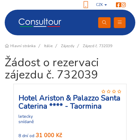
CZK
Hlavní stránka
Itálie
Zájezdy
Zájezd č. 732039
Žádost o rezervaci
zájezdu č. 732039
Hotel Ariston & Palazzo Santa
Caterina **** - Taormina
letecky
snídaně
31 000 Kč
8 dní od