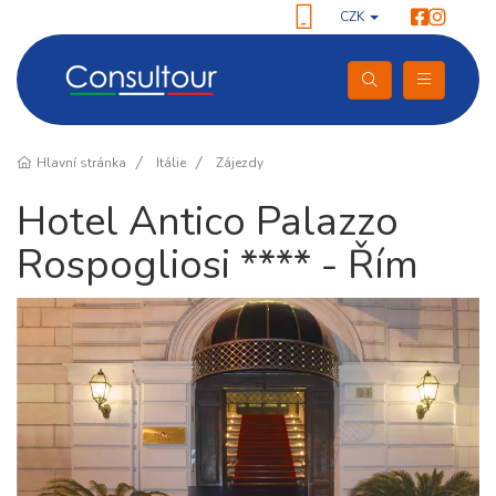
CZK
Hlavní stránka
Itálie
Zájezdy
Hotel Antico Palazzo
Rospogliosi **** - Řím