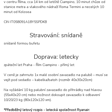
v centru Říma, cca 14 km od letiště Ciampino, 10 minut chůze od
stanice metra a vlakového nádraží Roma Termini a necelých 10
minut od Kolosea
CIN IT058091A18Y5SPDKB
Stravování: snídaně
snídaně formou bufetu
Doprava: letecky
zpáteční let Praha - Řím Ciampino - přímý let
V ceně je zahrnuto 1x malé osobní zavazadlo na palubě – musí se
vejít pod sedadlo – kabelka/batoh (rozměr 40x30x20cm)
Na vyžádání 10 kg palubní zavazadlo do přihrádky nad hlavou
(55x40x20 cm) nebo možnost dokoupit zavazadlo k odbavení
10/20/23 kg (80x120x120 xm).
*Předběžný letový rozpis - letecká společnost Ryanair: