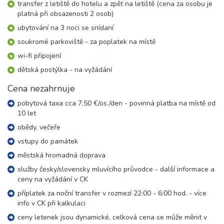
čtvrtek - neděle
transfer z letiště do hotelu a zpět na letiště (cena za osobu je
platná při obsazenosti 2 osob)
18 100 Kč
rezervovat
ubytování na 3 noci se snídaní
říjen 2026
soukromé parkoviště - za poplatek na místě
wi-fi připojení
01.10. - 04.10.26
4 dny (3 noci)
čtvrtek - neděle
dětská postýlka - na vyžádání
18 400 Kč
rezervovat
Cena nezahrnuje
08.10. - 11.10.26
4 dny (3 noci)
pobytová taxa cca 7,50 €/os./den - povinná platba na místě od
čtvrtek - neděle
10 let
18 500 Kč
rezervovat
obědy, večeře
15.10. - 18.10.26
4 dny (3 noci)
vstupy do památek
čtvrtek - neděle
městská hromadná doprava
18 600 Kč
rezervovat
služby česky/slovensky mluvícího průvodce - další informace a
ceny na vyžádání v CK
příplatek za noční transfer v rozmezí 22:00 - 6:00 hod. - více
info v CK při kalkulaci
ceny letenek jsou dynamické, celková cena se může měnit v