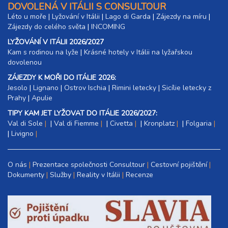
DOVOLENÁ V ITÁLII S CONSULTOUR
Léto u moře
|
Lyžování v Itálii
|
Lago di Garda
|
Zájezdy na míru
|
Zájezdy do celého světa
|
INCOMING
LYŽOVÁNÍ V ITÁLII 2026/2027
Kam s rodinou na lyže
|​
Krásné hotely v Itálii na lyžařskou
dovolenou
ZÁJEZDY K MOŘI DO ITÁLIE 2026:
Jesolo
|
Lignano
|
Ostrov Ischia
|
Rimini letecky
|
Sicílie letecky z
Prahy
|
Apulie
TIPY KAM JET LYŽOVAT DO ITÁLIE 2026/2027:
Val di Sole
|
Val di Fiemme
|
Civetta
|
Kronplatz
|
Folgaria
|
Livigno
O nás
Prezentace společnosti Consultour
Cestovní pojištění
Dokumenty
Služby
Reality v Itálii
Recenze