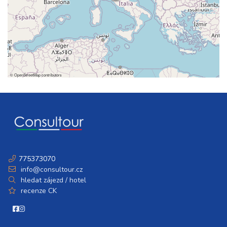
©
OpenStreetMap
contributors
775373070
info@consultour.cz
hledat zájezd / hotel
recenze CK