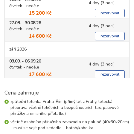
4 dny (3 noci)
čtvrtek - neděle
15 200 Kč
rezervovat
27.08. - 30.08.26
4 dny (3 noci)
čtvrtek - neděle
14 600 Kč
rezervovat
září 2026
03.09. - 06.09.26
4 dny (3 noci)
čtvrtek - neděle
17 600 Kč
rezervovat
10.09. - 13.09.26
4 dny (3 noci)
čtvrtek - neděle
Cena zahrnuje
16 500 Kč
rezervovat
zpáteční letenka Praha-Řím (přímý let z Prahy, letecká
17.09. - 20.09.26
přeprava včetně letištních a bezpečnostních tax, palivové
4 dny (3 noci)
čtvrtek - neděle
přirážky a emisního příplatku)
18 600 Kč
rezervovat
včetně osobního příručního zavazadla na palubě (40x30x20cm)
- musí se vejít pod sedadlo – batoh/kabelka
24.09. - 27.09.26
4 dny (3 noci)