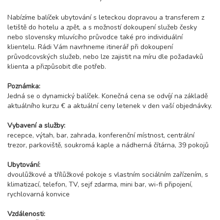
Nabízíme balíček ubytování s leteckou dopravou a transferem z
letiště do hotelu a zpět, a s možností dokoupení služeb česky
nebo slovensky mluvícího průvodce také pro individuální
klientelu. Rádi Vám navrhneme itinerář při dokoupení
průvodcovských služeb, nebo lze zajistit na míru dle požadavků
klienta a přizpůsobit dle potřeb.
Poznámka:
Jedná se o dynamický balíček. Konečná cena se odvíjí na základě
aktuálního kurzu € a aktuální ceny letenek v den vaší objednávky.
Vybavení a služby:
recepce, výtah, bar, zahrada, konferenční místnost, centrální
trezor, parkoviště, soukromá kaple a nádherná čítárna, 39 pokojů
Ubytování:
dvoulůžkové a třílůžkové pokoje s vlastním sociálním zařízením, s
klimatizací, telefon, TV, sejf zdarma, mini bar, wi-fi připojení,
rychlovarná konvice
Vzdálenosti: