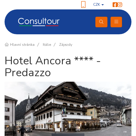
CZK
Hlavní stránka
Itálie
Zájezdy
Hotel Ancora **** -
Predazzo