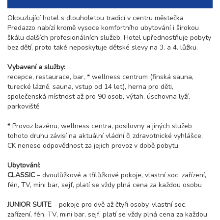
Okouzlující hotel s dlouholetou tradicí v centru městečka
Predazzo nabízí kromě vysoce komfortního ubytování i širokou
škálu dalších profesionálních služeb. Hotel upřednostňuje pobyty
bez dětí, proto také neposkytuje dětské slevy na 3. a 4. lůžku.
Vybavení a služby:
recepce, restaurace, bar, * wellness centrum (finská sauna,
turecké lázně, sauna, vstup od 14 let), herna pro děti,
společenská místnost až pro 90 osob, výtah, úschovna lyží,
parkoviště
* Provoz bazénu, wellness centra, posilovny a jiných služeb
tohoto druhu závisí na aktuální vládní či zdravotnické vyhlášce,
CK nenese odpovědnost za jejich provoz v době pobytu.
Ubytování:
CLASSIC
– dvoulůžkové a třílůžkové pokoje, vlastní soc. zařízení,
fén, TV, mini bar, sejf, platí se vždy plná cena za každou osobu
JUNIOR SUITE
– pokoje pro dvě až čtyři osoby, vlastní soc.
zařízení, fén, TV, mini bar, sejf, platí se vždy plná cena za každou