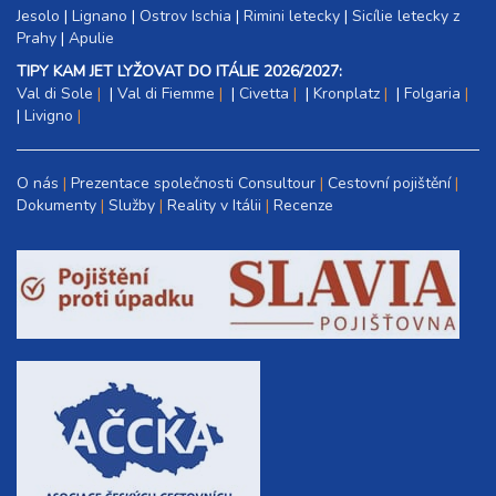
Jesolo
|
Lignano
|
Ostrov Ischia
|
Rimini letecky
|
Sicílie letecky z
Prahy
|
Apulie
TIPY KAM JET LYŽOVAT DO ITÁLIE 2026/2027:
Val di Sole
|
Val di Fiemme
|
Civetta
|
Kronplatz
|
Folgaria
|
Livigno
O nás
Prezentace společnosti Consultour
Cestovní pojištění
Dokumenty
Služby
Reality v Itálii
Recenze