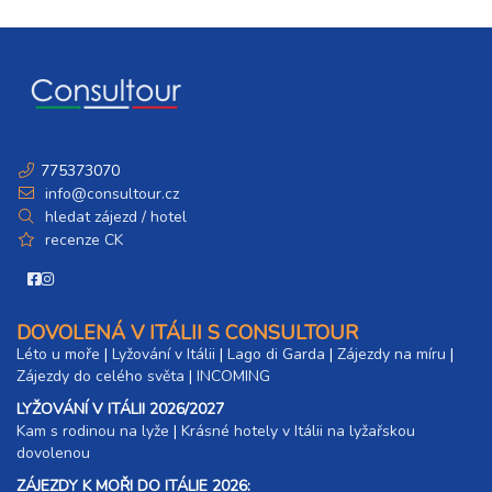
6 300 Kč
rezervovat
20.09. - 25.09.26
6 dní (5 nocí)
neděle - pátek
7 900 Kč
rezervovat
20.09. - 27.09.26
8 dní (7 nocí)
neděle - neděle
775373070
11 000 Kč
rezervovat
info@consultour.cz
27.09. - 01.10.26
hledat zájezd / hotel
5 dní (4 noci)
neděle - čtvrtek
recenze CK
6 300 Kč
rezervovat
27.09. - 02.10.26
6 dní (5 nocí)
neděle - pátek
DOVOLENÁ V ITÁLII S CONSULTOUR
7 900 Kč
rezervovat
Léto u moře
|
Lyžování v Itálii
|
Lago di Garda
|
Zájezdy na míru
|
Zájezdy do celého světa
|
INCOMING
27.09. - 04.10.26
8 dní (7 nocí)
neděle - neděle
LYŽOVÁNÍ V ITÁLII 2026/2027
11 000 Kč
rezervovat
Kam s rodinou na lyže
|​
Krásné hotely v Itálii na lyžařskou
dovolenou
ZÁJEZDY K MOŘI DO ITÁLIE 2026: