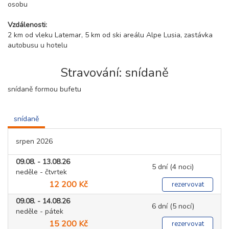
osobu
Vzdálenosti:
2 km od vleku Latemar, 5 km od ski areálu Alpe Lusia, zastávka
autobusu u hotelu
Stravování: snídaně
snídaně formou bufetu
snídaně
srpen 2026
09.08. - 13.08.26
5 dní (4 noci)
neděle - čtvrtek
12 200 Kč
rezervovat
09.08. - 14.08.26
6 dní (5 nocí)
neděle - pátek
15 200 Kč
rezervovat