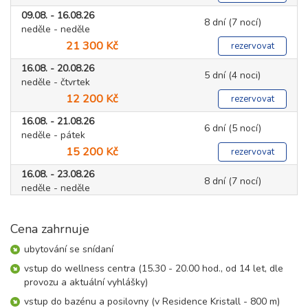
09.08. - 16.08.26
8 dní (7 nocí)
neděle - neděle
21 300 Kč
rezervovat
16.08. - 20.08.26
5 dní (4 noci)
neděle - čtvrtek
12 200 Kč
rezervovat
16.08. - 21.08.26
6 dní (5 nocí)
neděle - pátek
15 200 Kč
rezervovat
16.08. - 23.08.26
8 dní (7 nocí)
neděle - neděle
21 300 Kč
rezervovat
Cena zahrnuje
23.08. - 27.08.26
5 dní (4 noci)
neděle - čtvrtek
ubytování se snídaní
8 200 Kč
rezervovat
vstup do wellness centra (15.30 - 20.00 hod., od 14 let, dle
23.08. - 28.08.26
provozu a aktuální vyhlášky)
6 dní (5 nocí)
neděle - pátek
vstup do bazénu a posilovny (v Residence Kristall - 800 m)