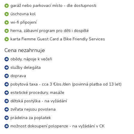
10 200 Kč
rezervovat
garáž nebo parkovací místo - dle dostupnosti
23.08. - 30.08.26
úschovna kol
8 dní (7 nocí)
neděle - neděle
wi-fi připojení
14 300 Kč
rezervovat
herna, zábavní program pro děti i dospělé
30.08. - 03.09.26
5 dní (4 noci)
karta Fiemme Guest Card a Bike Friendly Services
neděle - čtvrtek
7 400 Kč
rezervovat
Cena nezahrnuje
30.08. - 04.09.26
obědy, nápoje k večeři
6 dní (5 nocí)
neděle - pátek
služby delegáta
9 200 Kč
rezervovat
doprava
30.08. - 06.09.26
8 dní (7 nocí)
pobytová taxa - cca 3 €/os./den (povinná platba od 13 let)
neděle - neděle
estetické procedury, masáže
12 900 Kč
rezervovat
dětská postýlka - na vyžádání
září 2026
zvířata nejsou povolena
prádelna za poplatek
06.09. - 10.09.26
5 dní (4 noci)
neděle - čtvrtek
možnost dokoupení polopenze - na vyžádání v CK
7 400 Kč
rezervovat