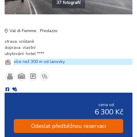
37 fotografií
Val di Fiemme
Predazzo
strava: snídaně
doprava: vlastní
ubytování: hotel ****
více než 300 m od lanovky
cena od
6 300 Kč
Odeslat předběžnou rezervaci