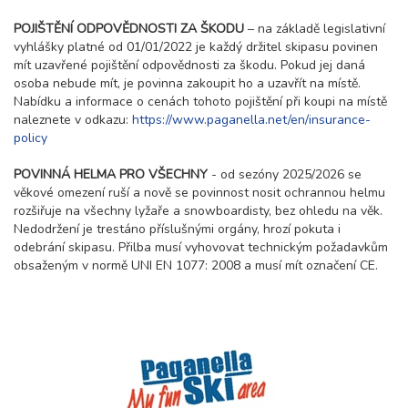
POJIŠTĚNÍ ODPOVĚDNOSTI ZA ŠKODU
– na základě legislativní
vyhlášky platné od 01/01/2022 je každý držitel skipasu povinen
mít uzavřené pojištění odpovědnosti za škodu. Pokud jej daná
osoba nebude mít, je povinna zakoupit ho a uzavřít na místě.
Nabídku a informace o cenách tohoto pojištění při koupi na místě
naleznete v odkazu:
https://www.paganella.net/en/insurance-
policy
POVINNÁ HELMA PRO VŠECHNY
- od sezóny 2025/2026 se
věkové omezení ruší a nově se povinnost nosit ochrannou helmu
rozšiřuje na všechny lyžaře a snowboardisty, bez ohledu na věk.
Nedodržení je trestáno příslušnými orgány, hrozí pokuta i
odebrání skipasu. Přilba musí vyhovovat technickým požadavkům
obsaženým v normě UNI EN 1077: 2008 a musí mít označení CE.