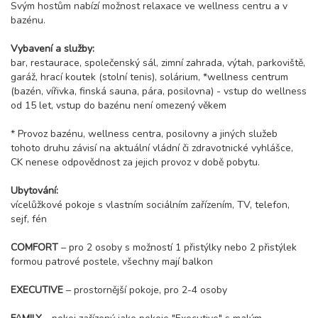
Svým hostům nabízí možnost relaxace ve wellness centru a v
bazénu.
Vybavení a služby:
bar, restaurace, společenský sál, zimní zahrada, výtah, parkoviště,
garáž, hrací koutek (stolní tenis), solárium, *wellness centrum
(bazén, vířivka, finská sauna, pára, posilovna) - vstup do wellness
od 15 let, vstup do bazénu není omezený věkem
* Provoz bazénu, wellness centra, posilovny a jiných služeb
tohoto druhu závisí na aktuální vládní či zdravotnické vyhlášce,
CK nenese odpovědnost za jejich provoz v době pobytu.
Ubytování:
vícelůžkové pokoje s vlastním sociálním zařízením, TV, telefon,
sejf, fén
COMFORT
– pro 2 osoby s možností 1 přistýlky nebo 2 přistýlek
formou patrové postele, všechny mají balkon
EXECUTIVE
– prostornější pokoje, pro 2-4 osoby