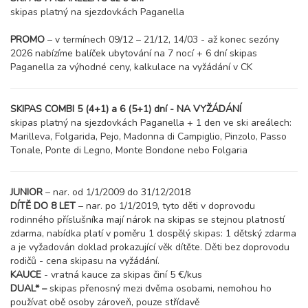
skipas platný na sjezdovkách Paganella
PROMO
– v termínech 09/12 – 21/12, 14/03 - až konec sezóny
2026 nabízíme balíček ubytování na 7 nocí + 6 dní skipas
Paganella za výhodné ceny, kalkulace na vyžádání v CK
SKIPAS COMBI 5 (4+1) a 6 (5+1) dní - NA VYŽÁDÁNÍ
skipas platný na sjezdovkách Paganella + 1 den ve ski areálech:
Marilleva, Folgarida, Pejo, Madonna di Campiglio, Pinzolo, Passo
Tonale, Ponte di Legno, Monte Bondone nebo Folgaria
JUNIOR
– nar. od 1/1/2009 do 31/12/2018
DÍTĚ DO 8 LET
– nar. po 1/1/2019, tyto děti v doprovodu
rodinného příslušníka mají nárok na skipas se stejnou platností
zdarma, nabídka platí v poměru 1 dospělý skipas: 1 dětský zdarma
a je vyžadován doklad prokazující věk dítěte. Děti bez doprovodu
rodičů - cena skipasu na vyžádání.
KAUCE
- vratná kauce za skipas činí 5 €/kus
DUAL* –
skipas přenosný mezi dvěma osobami, nemohou ho
používat obě osoby zároveň, pouze střídavě