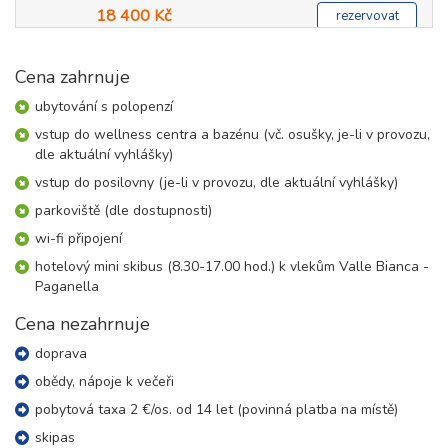
18 400 Kč
rezervovat
06.01. - 10.01.27
5 dní (4 noci)
středa - neděle
Cena zahrnuje
14 800 Kč
rezervovat
ubytování s polopenzí
10.01. - 17.01.27
vstup do wellness centra a bazénu (vč. osušky, je-li v provozu,
8 dní (7 nocí)
neděle - neděle
dle aktuální vyhlášky)
24 800 Kč
rezervovat
vstup do posilovny (je-li v provozu, dle aktuální vyhlášky)
17.01. - 24.01.27
parkoviště (dle dostupnosti)
8 dní (7 nocí)
neděle - neděle
wi-fi připojení
23 700 Kč
rezervovat
hotelový mini skibus (8.30-17.00 hod.) k vlekům Valle Bianca -
24.01. - 31.01.27
Paganella
8 dní (7 nocí)
neděle - neděle
Cena nezahrnuje
23 700 Kč
rezervovat
doprava
31.01. - 07.02.27
8 dní (7 nocí)
neděle - neděle
obědy, nápoje k večeři
25 900 Kč
rezervovat
pobytová taxa 2 €/os. od 14 let (povinná platba na místě)
skipas
únor 2027