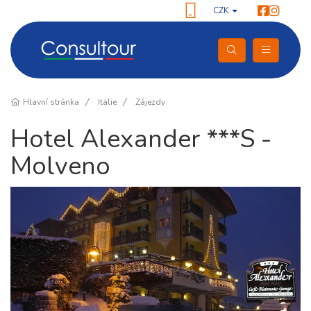
CZK
Hlavní stránka
Itálie
Zájezdy
Hotel Alexander ***S -
Molveno