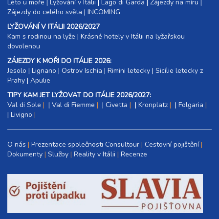
Léto u moře
|
Lyžování v Itálii
|
Lago di Garda
|
Zájezdy na míru
|
Zájezdy do celého světa
|
INCOMING
LYŽOVÁNÍ V ITÁLII 2026/2027
Kam s rodinou na lyže
|​
Krásné hotely v Itálii na lyžařskou
dovolenou
ZÁJEZDY K MOŘI DO ITÁLIE 2026:
Jesolo
|
Lignano
|
Ostrov Ischia
|
Rimini letecky
|
Sicílie letecky z
Prahy
|
Apulie
TIPY KAM JET LYŽOVAT DO ITÁLIE 2026/2027:
Val di Sole
|
Val di Fiemme
|
Civetta
|
Kronplatz
|
Folgaria
|
Livigno
O nás
Prezentace společnosti Consultour
Cestovní pojištění
Dokumenty
Služby
Reality v Itálii
Recenze