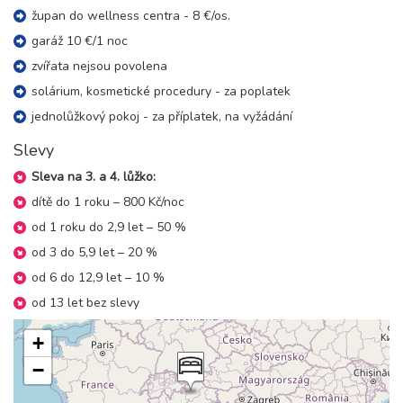
župan do wellness centra - 8 €/os.
07.02. - 14.02.27
garáž 10 €/1 noc
8 dní (7 nocí)
neděle - neděle
zvířata nejsou povolena
28 000 Kč
rezervovat
solárium, kosmetické procedury - za poplatek
14.02. - 21.02.27
8 dní (7 nocí)
jednolůžkový pokoj - za příplatek, na vyžádání
neděle - neděle
27 000 Kč
rezervovat
Slevy
21.02. - 28.02.27
Sleva na 3. a 4. lůžko:
8 dní (7 nocí)
neděle - neděle
dítě do 1 roku – 800 Kč/noc
25 900 Kč
rezervovat
od 1 roku do 2,9 let – 50 %
28.02. - 07.03.27
8 dní (7 nocí)
od 3 do 5,9 let – 20 %
neděle - neděle
od 6 do 12,9 let – 10 %
24 800 Kč
rezervovat
od 13 let bez slevy
březen 2027
+
07.03. - 14.03.27
8 dní (7 nocí)
−
neděle - neděle
23 700 Kč
rezervovat