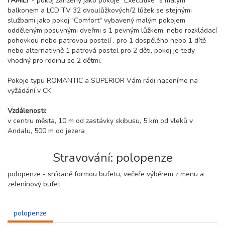
FAMILY
- pokoj zařízený jako pokoje "Executive" s malým
balkonem a LCD TV 32 dvoulůžkových/2 lůžek se stejnými
službami jako pokoj "Comfort" vybavený malým pokojem
odděleným posuvnými dveřmi s 1 pevným lůžkem, nebo rozkládací
pohovkou nebo patrovou postelí , pro 1 dospělého nebo 1 dítě
nebo alternativně 1 patrová postel pro 2 děti, pokoj je tedy
vhodný pro rodinu se 2 dětmi.
Pokoje typu ROMANTIC a SUPERIOR Vám rádi naceníme na
vyžádání v CK.
Vzdálenosti:
v centru města, 10 m od zastávky skibusu, 5 km od vleků v
Andalu, 500 m od jezera
Stravování: polopenze
polopenze - snídaně formou bufetu, večeře výběrem z menu a
zeleninový bufet
polopenze