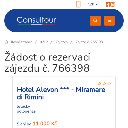
CZK
Hlavní stránka
Itálie
Zájezdy
Zájezd č. 766398
Žádost o rezervaci
zájezdu č. 766398
Hotel Alevon *** - Miramare
di Rimini
letecky
polopenze
11 000 Kč
5 dní od