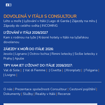
DOVOLENÁ V ITÁLII S CONSULTOUR
Léto u moře
|
Lyžování v Itálii
|
Lago di Garda
|
Zájezdy na míru
|
Zájezdy do celého světa
|
INCOMING
LYŽOVÁNÍ V ITÁLII 2026/2027
Kam s rodinou na lyže
|​
Krásné hotely v Itálii na lyžařskou
dovolenou
ZÁJEZDY K MOŘI DO ITÁLIE 2026:
Jesolo
|
Lignano
|
Ostrov Ischia
|
Rimini letecky
|
Sicílie letecky z
Prahy
|
Apulie
TIPY KAM JET LYŽOVAT DO ITÁLIE 2026/2027:
Val di Sole
|
Val di Fiemme
|
Civetta
|
Kronplatz
|
Folgaria
|
Livigno
O nás
Prezentace společnosti Consultour
Cestovní pojištění
Dokumenty
Služby
Reality v Itálii
Recenze