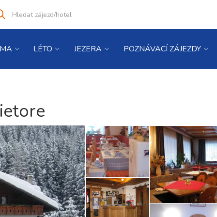
Vyhledat
co
hledáte
IMA
LÉTO
JEZERA
POZNÁVACÍ ZÁJEZDY
ietore