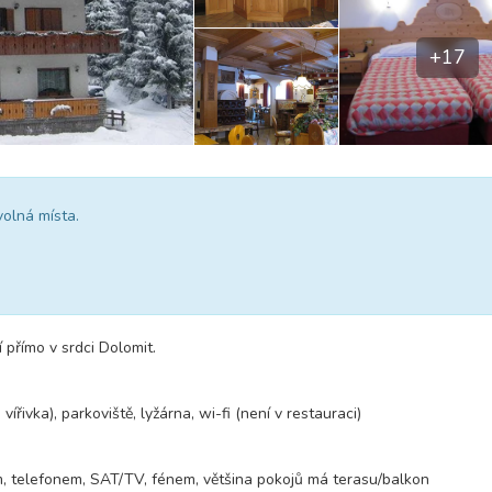
+17
volná místa.
 přímo v srdci Dolomit.
řivka), parkoviště, lyžárna, wi-fi (není v restauraci)
m, telefonem, SAT/TV, fénem, většina pokojů má terasu/balkon