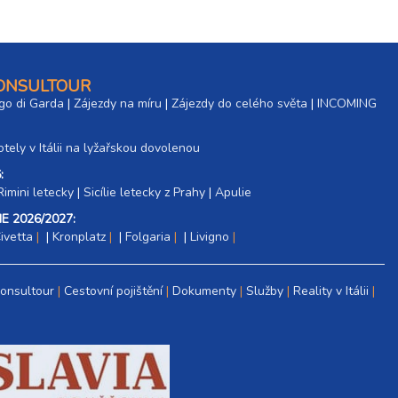
CONSULTOUR
go di Garda
|
Zájezdy na míru
|
Zájezdy do celého světa
|
INCOMING
tely v Itálii na lyžařskou dovolenou
:
Rimini letecky
|
Sicílie letecky z Prahy
|
Apulie
E 2026/2027:
ivetta
|
Kronplatz
|
Folgaria
|
Livigno
Consultour
Cestovní pojištění
Dokumenty
Služby
Reality v Itálii