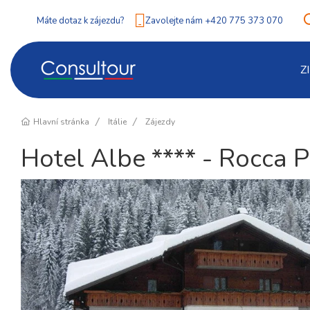
Máte dotaz k zájezdu?
Zavolejte nám +420 775 373 070
Z
Hlavní stránka
Itálie
Zájezdy
Hotel Albe **** - Rocca P