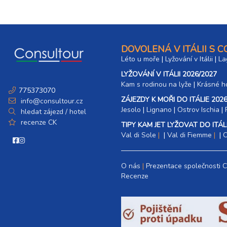
DOVOLENÁ V ITÁLII S 
Léto u moře
|
Lyžování v Itálii
|
La
LYŽOVÁNÍ V ITÁLII 2026/2027
Kam s rodinou na lyže
|​
Krásné ho
775373070
ZÁJEZDY K MOŘI DO ITÁLIE 2026
info@consultour.cz
Jesolo
|
Lignano
|
Ostrov Ischia
|
hledat zájezd / hotel
recenze CK
TIPY KAM JET LYŽOVAT DO ITÁLI
Val di Sole
|
Val di Fiemme
|
C
O nás
Prezentace společnosti 
Recenze