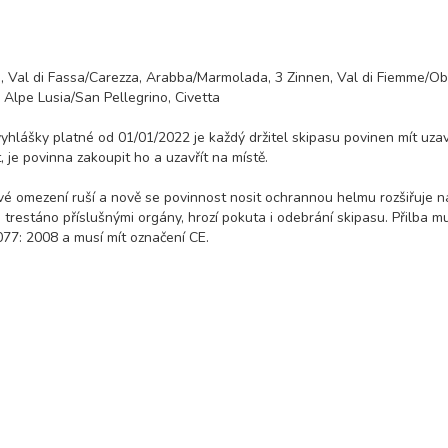
m, Val di Fassa/Carezza, Arabba/Marmolada, 3 Zinnen, Val di Fiemme/O
 Alpe Lusia/San Pellegrino, Civetta
 vyhlášky platné od 01/01/2022 je každý držitel skipasu povinen mít uza
 je povinna zakoupit ho a uzavřít na místě.
é omezení ruší a nově se povinnost nosit ochrannou helmu rozšiřuje n
trestáno příslušnými orgány, hrozí pokuta i odebrání skipasu. Přilba m
7: 2008 a musí mít označení CE.