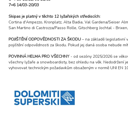
7=6 14/03-20/03
Skipas je platný v těchto 12 lyžařských střediscích:
Cortina d'Ampezzo, Kronplatz, Alta Badia, Val Gardena/Seiser Al
San Martino di Castrozza/Passo Rolle, Gitschberg Jochtal - Brixen,
POJIŠTĚNÍ ODPOVĚDNOSTI ZA ŠKODU
– na základě legislativní
pojištění odpovědnosti za škodu. Pokud jej daná osoba nebude mít,
POVINNÁ HELMA PRO VŠECHNY
- od sezóny 2025/2026 se věkov
všechny lyžaře a snowboardisty, bez ohledu na věk. Nedodržení je 
vyhovovat technickým požadavkům obsaženým v normě UNI EN 107