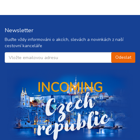
Newsletter
Buďte vždy informováni o akcích, slevách a novinkách z naší
cestovní kanceláře
INCOMING
C
z
e
c
h
r
e
p
u
b
l
i
c