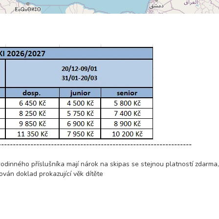
------------------------------------------------------------------
rodinného příslušníka mají nárok na skipas se stejnou platností zdarma
ován doklad prokazující věk dítěte