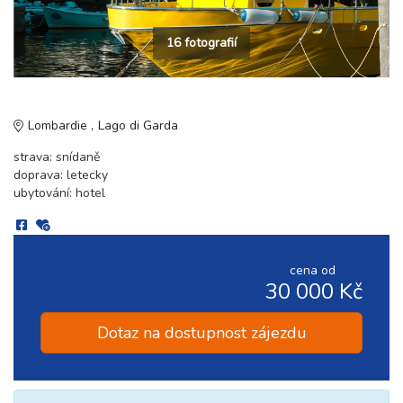
16 fotografií
Lombardie
Lago di Garda
strava: snídaně
doprava: letecky
ubytování: hotel
cena od
30 000 Kč
Dotaz na dostupnost zájezdu