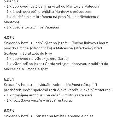
Valeggia
- 1 x doprovod (celý den) na výlet do Mantovy a Valeggia
- 1 x 2hodinová pěší prohlídka Mantovy s průvodcem
- 1 x sluchátka s mikrofonem na prohlídku s průvodcem z
Mantovy0
- 1 x oběd s tortellini ve Valeggiu
4.DEN
Snídaně v hotelu. Lodní výlet po jezeře – Plavba linkovou lodí z
Rivy do Limone (citronovníky) a Malcesine (středověký hrad
Scaliger), návrat zpět do Rivy.
- 1 x doprovod na výlet k jezeru Garda
- 1 x výlet lodí po jezeru Garda veřejnou dopravou z nábřeží do
Malcesine a Limone a zpět
5.DEN
Snídaně v hotelu. Individuální volno – Možnost nákupů či
procházek. Večer společná rozlučková večeře v lokální restauraci.
- 1 x pronájem autobusu na večeři v místní restauraci
- 1 x rozlučková večeře v místní restauraci
6.DEN
Snídaně v hotelu. Transfer na letiště Bergamo a odlet.