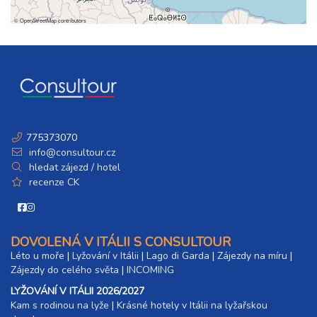
©
OpenStreetMap
contributors
775373070
info@consultour.cz
hledat zájezd / hotel
recenze CK
DOVOLENÁ V ITÁLII S CONSULTOUR
Léto u moře
|
Lyžování v Itálii
|
Lago di Garda
|
Zájezdy na míru
|
Zájezdy do celého světa
|
INCOMING
LYŽOVÁNÍ V ITÁLII 2026/2027
Kam s rodinou na lyže
|​
Krásné hotely v Itálii na lyžařskou