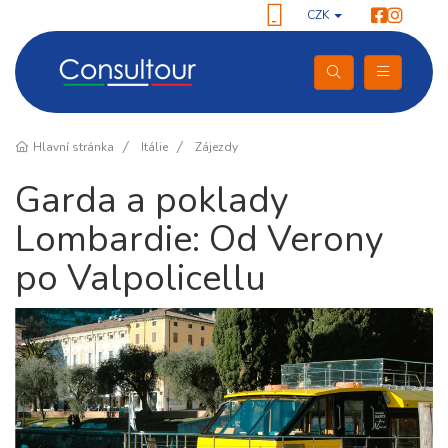
CZK
Hlavní stránka
Itálie
Zájezdy
Garda a poklady
Lombardie: Od Verony
po Valpolicellu