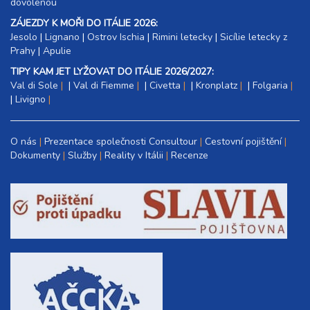
dovolenou
ZÁJEZDY K MOŘI DO ITÁLIE 2026:
Jesolo
|
Lignano
|
Ostrov Ischia
|
Rimini letecky
|
Sicílie letecky z
Prahy
|
Apulie
TIPY KAM JET LYŽOVAT DO ITÁLIE 2026/2027:
Val di Sole
|
Val di Fiemme
|
Civetta
|
Kronplatz
|
Folgaria
|
Livigno
O nás
Prezentace společnosti Consultour
Cestovní pojištění
Dokumenty
Služby
Reality v Itálii
Recenze