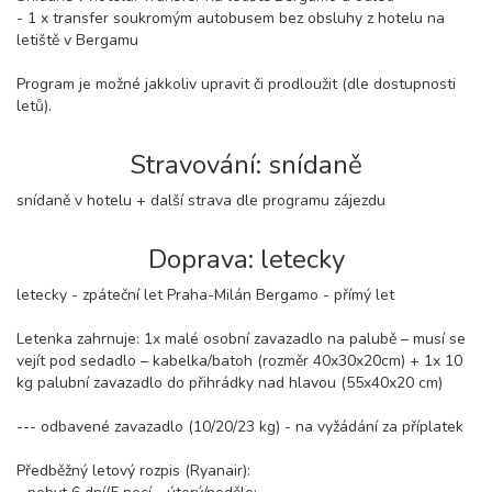
- 1 x transfer soukromým autobusem bez obsluhy z hotelu na
letiště v Bergamu
Program je možné jakkoliv upravit či prodloužit (dle dostupnosti
letů).
Stravování: snídaně
snídaně v hotelu + další strava dle programu zájezdu
Doprava: letecky
letecky - zpáteční let Praha-Milán Bergamo - přímý let
Letenka zahrnuje: 1x malé osobní zavazadlo na palubě – musí se
vejít pod sedadlo – kabelka/batoh (rozměr 40x30x20cm) + 1x 10
kg palubní zavazadlo do přihrádky nad hlavou (55x40x20 cm)
--- odbavené zavazadlo (10/20/23 kg) - na vyžádání za příplatek
Předběžný letový rozpis (Ryanair):