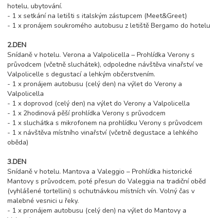
hotelu, ubytování.
- 1 x setkání na letišti s italským zástupcem (Meet&Greet)
- 1 x pronájem soukromého autobusu z letiště Bergamo do hotelu
2.DEN
Snídaně v hotelu. Verona a Valpolicella – Prohlídka Verony s
průvodcem (včetně sluchátek), odpoledne návštěva vinařství ve
Valpolicelle s degustací a lehkým občerstvením.
- 1 x pronájem autobusu (celý den) na výlet do Verony a
Valpolicella
- 1 x doprovod (celý den) na výlet do Verony a Valpolicella
- 1 x 2hodinová pěší prohlídka Verony s průvodcem
- 1 x sluchátka s mikrofonem na prohlídku Verony s průvodcem
- 1 x návštěva místního vinařství (včetně degustace a lehkého
oběda)
3.DEN
Snídaně v hotelu. Mantova a Valeggio – Prohlídka historické
Mantovy s průvodcem, poté přesun do Valeggia na tradiční oběd
(vyhlášené tortellini) s ochutnávkou místních vín. Volný čas v
malebné vesnici u řeky.
- 1 x pronájem autobusu (celý den) na výlet do Mantovy a