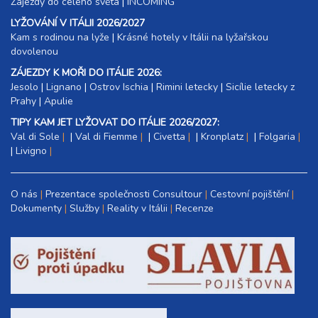
Zájezdy do celého světa
|
INCOMING
LYŽOVÁNÍ V ITÁLII 2026/2027
Kam s rodinou na lyže
|​
Krásné hotely v Itálii na lyžařskou
dovolenou
ZÁJEZDY K MOŘI DO ITÁLIE 2026:
Jesolo
|
Lignano
|
Ostrov Ischia
|
Rimini letecky
|
Sicílie letecky z
Prahy
|
Apulie
TIPY KAM JET LYŽOVAT DO ITÁLIE 2026/2027:
Val di Sole
|
Val di Fiemme
|
Civetta
|
Kronplatz
|
Folgaria
|
Livigno
O nás
Prezentace společnosti Consultour
Cestovní pojištění
Dokumenty
Služby
Reality v Itálii
Recenze