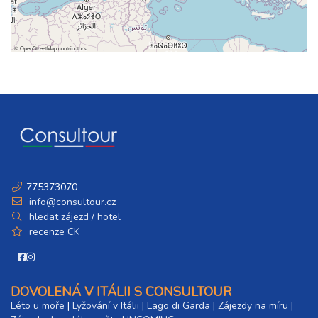
©
OpenStreetMap
contributors
775373070
info@consultour.cz
hledat zájezd / hotel
recenze CK
DOVOLENÁ V ITÁLII S CONSULTOUR
Léto u moře
|
Lyžování v Itálii
|
Lago di Garda
|
Zájezdy na míru
|