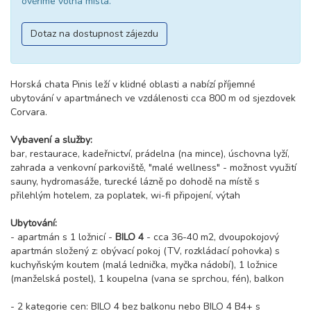
ověříme volná místa.
Dotaz na dostupnost zájezdu
Horská chata Pinis leží v klidné oblasti a nabízí příjemné
ubytování v apartmánech ve vzdálenosti cca 800 m od sjezdovek
Corvara.
Vybavení a služby:
bar, restaurace, kadeřnictví, prádelna (na mince), úschovna lyží,
zahrada a venkovní parkoviště, "malé wellness" - možnost využití
sauny, hydromasáže, turecké lázně po dohodě na místě s
přilehlým hotelem, za poplatek, wi-fi připojení, výtah
Ubytování:
- apartmán s 1 ložnicí -
BILO 4
- cca 36-40 m2, dvoupokojový
apartmán složený z: obývací pokoj (TV, rozkládací pohovka) s
kuchyňským koutem (malá lednička, myčka nádobí), 1 ložnice
(manželská postel), 1 koupelna (vana se sprchou, fén), balkon
- 2 kategorie cen: BILO 4 bez balkonu nebo BILO 4 B4+ s