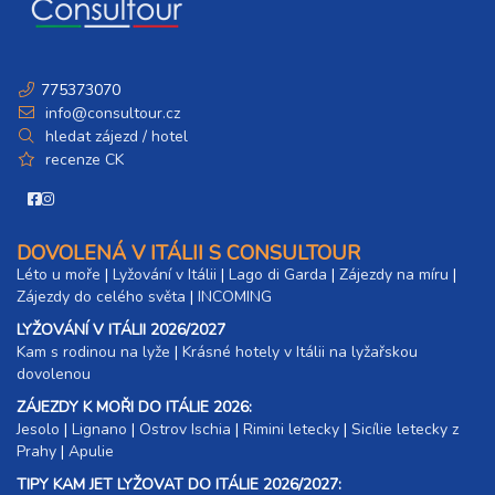
775373070
info@consultour.cz
hledat zájezd / hotel
recenze CK
DOVOLENÁ V ITÁLII S CONSULTOUR
Léto u moře
|
Lyžování v Itálii
|
Lago di Garda
|
Zájezdy na míru
|
Zájezdy do celého světa
|
INCOMING
LYŽOVÁNÍ V ITÁLII 2026/2027
Kam s rodinou na lyže
|​
Krásné hotely v Itálii na lyžařskou
dovolenou
ZÁJEZDY K MOŘI DO ITÁLIE 2026:
Jesolo
|
Lignano
|
Ostrov Ischia
|
Rimini letecky
|
Sicílie letecky z
Prahy
|
Apulie
TIPY KAM JET LYŽOVAT DO ITÁLIE 2026/2027: