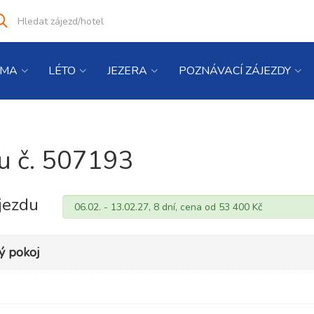
Vyhledat
co
hledáte
IMA
LÉTO
JEZERA
POZNÁVACÍ ZÁJEZDY
du č. 507193
jezdu
ý pokoj