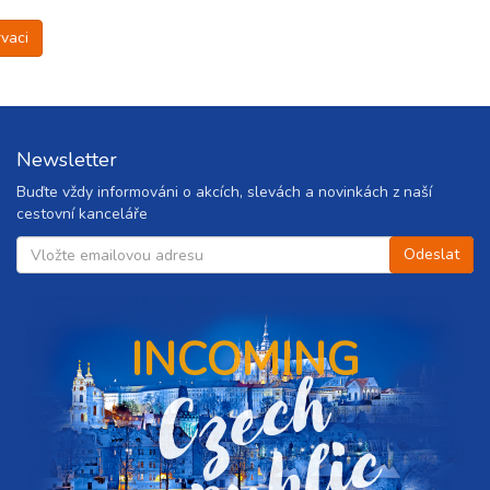
vaci
Newsletter
Buďte vždy informováni o akcích, slevách a novinkách z naší
cestovní kanceláře
INCOMING
C
z
e
c
h
r
e
p
u
b
l
i
c