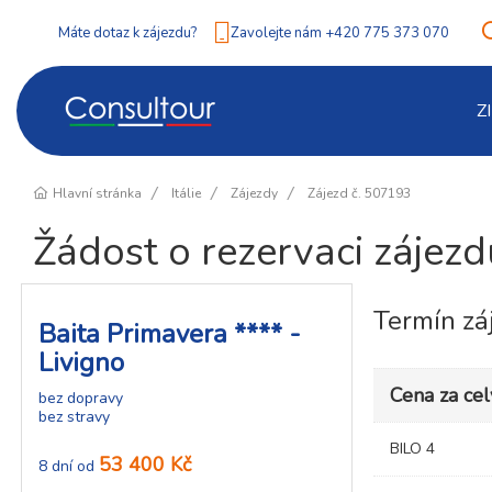
Máte dotaz k zájezdu?
Zavolejte nám +420 775 373 070
Z
Hlavní stránka
Itálie
Zájezdy
Zájezd č. 507193
Žádost o rezervaci zájez
Termín zá
Baita Primavera **** -
Livigno
Cena za cel
bez dopravy
bez stravy
BILO 4
53 400 Kč
8 dní od