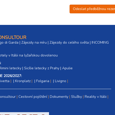
Odeslat předběžnou rezer
CONSULTOUR
go di Garda
|
Zájezdy na míru
|
Zájezdy do celého světa
|
INCOMING
tely v Itálii na lyžařskou dovolenou
:
Rimini letecky
|
Sicílie letecky z Prahy
|
Apulie
E 2026/2027:
ivetta
|
Kronplatz
|
Folgaria
|
Livigno
Consultour
Cestovní pojištění
Dokumenty
Služby
Reality v Itálii