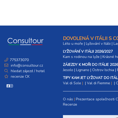
DOVOLENÁ V ITÁLII S 
Léto u moře
|
Lyžování v Itálii
|
La
LYŽOVÁNÍ V ITÁLII 2026/2027
Kam s rodinou na lyže
|​
Krásné ho
775373070
ZÁJEZDY K MOŘI DO ITÁLIE 2026
info@consultour.cz
Jesolo
|
Lignano
|
Ostrov Ischia
|
hledat zájezd / hotel
recenze CK
TIPY KAM JET LYŽOVAT DO ITÁLI
Val di Sole
|
Val di Fiemme
|
C
O nás
Prezentace společnosti 
Recenze