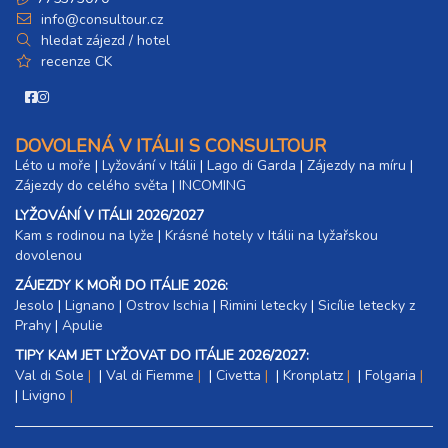
info@consultour.cz
hledat zájezd / hotel
recenze CK
DOVOLENÁ V ITÁLII S CONSULTOUR
Léto u moře
|
Lyžování v Itálii
|
Lago di Garda
|
Zájezdy na míru
|
Zájezdy do celého světa
|
INCOMING
LYŽOVÁNÍ V ITÁLII 2026/2027
Kam s rodinou na lyže
|​
Krásné hotely v Itálii na lyžařskou
dovolenou
ZÁJEZDY K MOŘI DO ITÁLIE 2026:
Jesolo
|
Lignano
|
Ostrov Ischia
|
Rimini letecky
|
Sicílie letecky z
Prahy
|
Apulie
TIPY KAM JET LYŽOVAT DO ITÁLIE 2026/2027:
Val di Sole
|
Val di Fiemme
|
Civetta
|
Kronplatz
|
Folgaria
|
Livigno