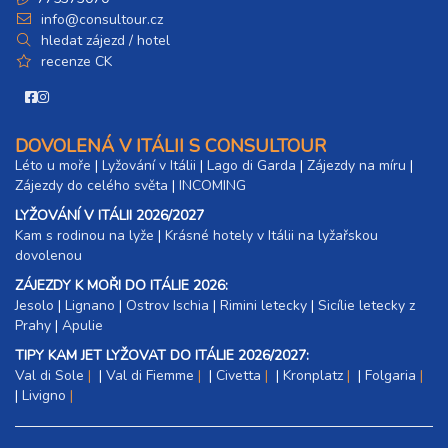
info@consultour.cz
hledat zájezd / hotel
recenze CK
DOVOLENÁ V ITÁLII S CONSULTOUR
Léto u moře
|
Lyžování v Itálii
|
Lago di Garda
|
Zájezdy na míru
|
Zájezdy do celého světa
|
INCOMING
LYŽOVÁNÍ V ITÁLII 2026/2027
Kam s rodinou na lyže
|​
Krásné hotely v Itálii na lyžařskou
dovolenou
ZÁJEZDY K MOŘI DO ITÁLIE 2026:
Jesolo
|
Lignano
|
Ostrov Ischia
|
Rimini letecky
|
Sicílie letecky z
Prahy
|
Apulie
TIPY KAM JET LYŽOVAT DO ITÁLIE 2026/2027:
Val di Sole
|
Val di Fiemme
|
Civetta
|
Kronplatz
|
Folgaria
|
Livigno