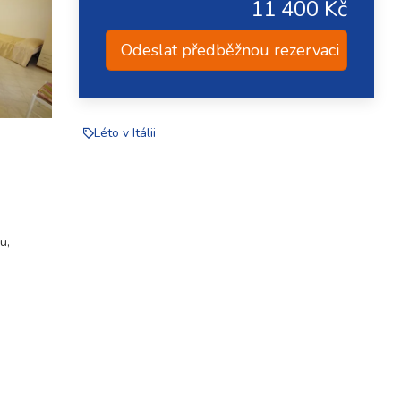
11 400 Kč
Odeslat předběžnou rezervaci
Léto v Itálii
u,