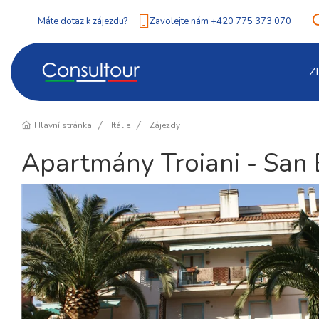
Máte dotaz k zájezdu?
Zavolejte nám +420 775 373 070
Z
Hlavní stránka
Itálie
Zájezdy
Apartmány Troiani - San 