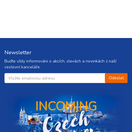
Newsletter
Buďte vždy informováni o akcích, slevách a novinkách z naší
cestovní kanceláře
INCOMING
C
z
e
c
h
r
e
p
u
b
l
i