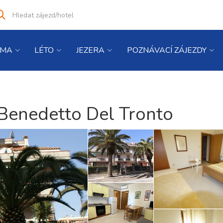
Vyhledat
co
hledáte
IMA
LÉTO
JEZERA
POZNÁVACÍ ZÁJEZDY
Benedetto Del Tronto