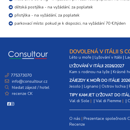
dětská postýlka - na vyžádání, za poplatek
přistýlka - na vyžádání, za poplatek
parkovací místo: pokud je k dispozici, na vyžádání 70 €/týden
DOVOLENÁ V ITÁLII S 
Léto u moře
|
Lyžování v Itálii
|
La
LYŽOVÁNÍ V ITÁLII 2026/2027
Kam s rodinou na lyže
|​
Krásné ho
775373070
ZÁJEZDY K MOŘI DO ITÁLIE 2026
info@consultour.cz
Jesolo
|
Lignano
|
Ostrov Ischia
|
hledat zájezd / hotel
recenze CK
TIPY KAM JET LYŽOVAT DO ITÁLI
Val di Sole
|
Val di Fiemme
|
C
O nás
Prezentace společnosti 
Recenze