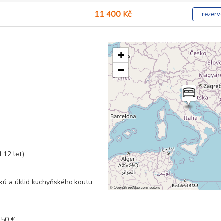
11 400 Kč
rezerv
+
−
 12 let)
dků a úklid kuchyňského koutu
©
OpenStreetMap
contributors
 50 €