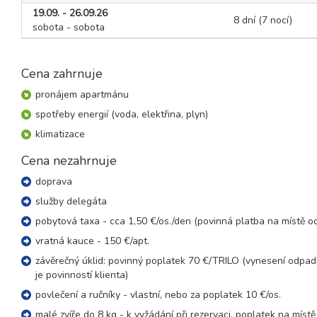
19.09. - 26.09.26
8 dní (7 nocí)
sobota - sobota
Cena zahrnuje
pronájem apartmánu
spotřeby energií (voda, elektřina, plyn)
klimatizace
Cena nezahrnuje
doprava
služby delegáta
pobytová taxa - cca 1,50 €/os./den (povinná platba na místě od
vratná kauce - 150 €/apt.
závěrečný úklid: povinný poplatek 70 €/TRILO (vynesení odpa
je povinností klienta)
povlečení a ručníky - vlastní, nebo za poplatek 10 €/os.
malé zvíře do 8 kg - k vyžádání při rezervaci, poplatek na místě