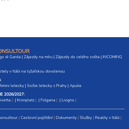
CONSULTOUR
go di Garda
|
Zájezdy na míru
|
Zájezdy do celého světa
|
INCOMING
tely v Itálii na lyžařskou dovolenou
:
Rimini letecky
|
Sicílie letecky z Prahy
|
Apulie
E 2026/2027:
ivetta
|
Kronplatz
|
Folgaria
|
Livigno
Consultour
Cestovní pojištění
Dokumenty
Služby
Reality v Itálii