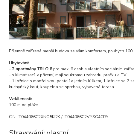
Příjemně zařízená menší budova se vším komfortem, pouhých 100 
Ubytování:
- 2 apartmány TRILO 6
pro max. 6 osob s vlastním sociálním zaříz
- s klimatizací, v přízemí, mají soukromou zahradu, pračku a TV.
- 1 ložnice s manželskou postelí a jedním lůžkem, 1 ložnice se 2 
kuchyňský kout, koupelna se sprchou, vybavená terasa
Vzdálenosti:
100 m od pláže
CIN: IT044066C2XNO5KI2K / IT044066C2VYSG4CPA
Stravování: vlastní