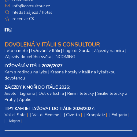
info@consultour.cz
hledat zájezd / hotel
recenze CK
DOVOLENÁ V ITÁLII S CONSULTOUR
Léto u moře
|
Lyžování v Itálii
|
Lago di Garda
|
Zájezdy na míru
|
Zájezdy do celého světa
|
INCOMING
LYŽOVÁNÍ V ITÁLII 2026/2027
Kam s rodinou na lyže
|​
Krásné hotely v Itálii na lyžařskou
dovolenou
ZÁJEZDY K MOŘI DO ITÁLIE 2026:
Jesolo
|
Lignano
|
Ostrov Ischia
|
Rimini letecky
|
Sicílie letecky z
Prahy
|
Apulie
TIPY KAM JET LYŽOVAT DO ITÁLIE 2026/2027:
Val di Sole
|
Val di Fiemme
|
Civetta
|
Kronplatz
|
Folgaria
|
Livigno