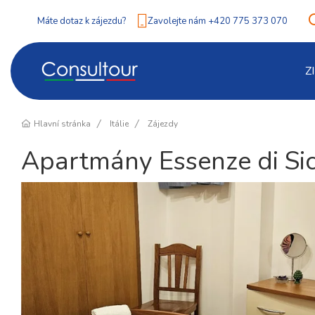
Máte dotaz k zájezdu?
Zavolejte nám +420 775 373 070
Z
Hlavní stránka
Itálie
Zájezdy
Apartmány Essenze di Sici