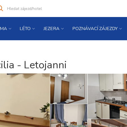
Vyhledat
co
hledáte
IMA
LÉTO
JEZERA
POZNÁVACÍ ZÁJEZDY
lia - Letojanni