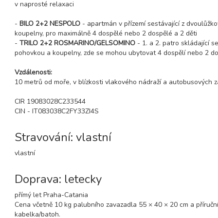
v naprosté relaxaci
-
BILO 2+2 NESPOLO
- apartmán v přízemí sestávající z dvoulůžk
koupelny, pro maximálně 4 dospělé nebo 2 dospělé a 2 děti
-
TRILO 2+2 ROSMARINO/GELSOMINO
- 1. a 2. patro skládající 
pohovkou a koupelny, zde se mohou ubytovat 4 dospělí nebo 2 dosp
Vzdálenosti:
10 metrů od moře, v blízkosti vlakového nádraží a autobusových 
CIR 19083028C233544
CIN - IT083038C2FY33ZI4S
Stravování: vlastní
vlastní
Doprava: letecky
přímý let Praha-Catania
Cena včetně 10 kg palubního zavazadla 55 × 40 × 20 cm a příruční
kabelka/batoh.