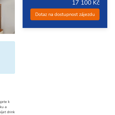
17 100 Kč
Dotaz na dostupnost zájezdu
jete k
čku a
íjet drink