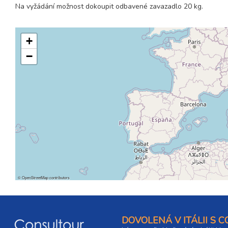
Na vyžádání možnost dokoupit odbavené zavazadlo 20 kg.
+
−
©
OpenStreetMap
contributors
DOVOLENÁ V ITÁLII S 