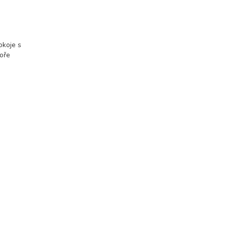
okoje s
moře