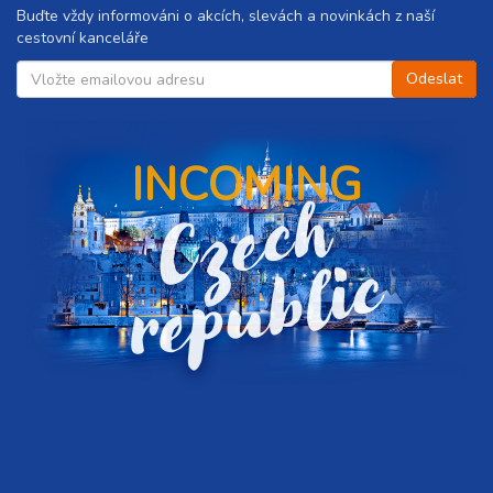
Buďte vždy informováni o akcích, slevách a novinkách z naší
cestovní kanceláře
INCOMING
C
z
e
c
h
r
e
p
u
b
l
i
c