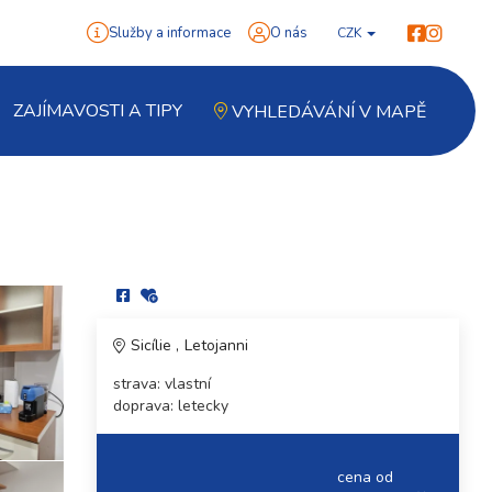
Služby a informace
O nás
CZK
ZAJÍMAVOSTI A TIPY
VYHLEDÁVÁNÍ V MAPĚ
Sicílie
Letojanni
strava: vlastní
doprava: letecky
cena od