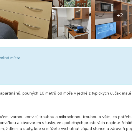
+2
volná místa.
apartmánů, pouhých 10 metrů od moře v jedné z typických uliček malé
ačem, varnou konvicí, troubou a mikrovlnnou troubou a vším, co potřebu
a konvičkou a kávovarem s lusky, ve společných prostorách najdete žehli
em, židlemi a stoly, kde si můžete vychutnat západ slunce a zároveň pop