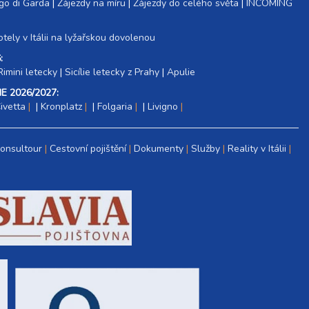
go di Garda
|
Zájezdy na míru
|
Zájezdy do celého světa
|
INCOMING
tely v Itálii na lyžařskou dovolenou
:
Rimini letecky
|
Sicílie letecky z Prahy
|
Apulie
E 2026/2027:
ivetta
|
Kronplatz
|
Folgaria
|
Livigno
Consultour
Cestovní pojištění
Dokumenty
Služby
Reality v Itálii