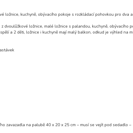
ové ložnice, kuchyně, obývacího pokoje s rozkládací pohovkou pro dva a
se z dvoulůžkové ložnice, malé ložnice s palandou, kuchyně, obývacího p
ělí a 2 děti, ložnice i kuchyně mají malý balkon, odkud je výhled na 
zastávek
ho zavazadla na palubě 40 x 20 x 25 cm – musí se vejít pod sedadlo –