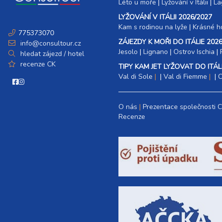
Léto u moře
|
Lyžování v Itálii
|
La
LYŽOVÁNÍ V ITÁLII 2026/2027
Kam s rodinou na lyže
|​
Krásné ho
775373070
ZÁJEZDY K MOŘI DO ITÁLIE 2026
info@consultour.cz
Jesolo
|
Lignano
|
Ostrov Ischia
|
hledat zájezd / hotel
recenze CK
TIPY KAM JET LYŽOVAT DO ITÁLI
Val di Sole
|
Val di Fiemme
|
C
O nás
Prezentace společnosti 
Recenze