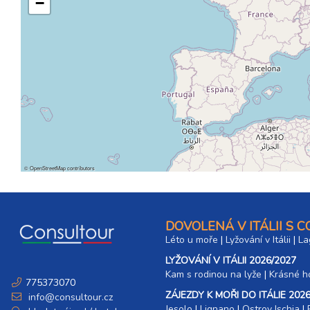
−
©
OpenStreetMap
contributors
DOVOLENÁ V ITÁLII S 
Léto u moře
|
Lyžování v Itálii
|
La
LYŽOVÁNÍ V ITÁLII 2026/2027
Kam s rodinou na lyže
|​
Krásné ho
775373070
ZÁJEZDY K MOŘI DO ITÁLIE 2026
info@consultour.cz
Jesolo
|
Lignano
|
Ostrov Ischia
|