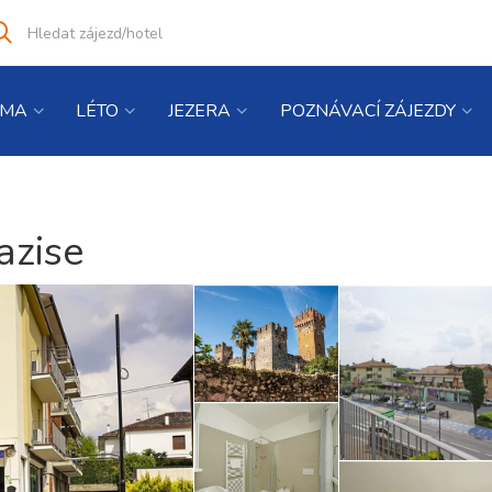
Vyhledat
co
hledáte
IMA
LÉTO
JEZERA
POZNÁVACÍ ZÁJEZDY
azise