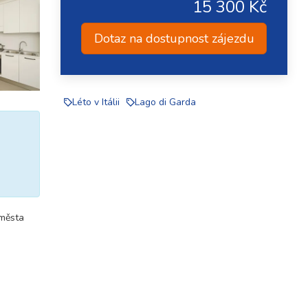
15 300 Kč
Dotaz na dostupnost zájezdu
Léto v Itálii
Lago di Garda
 města