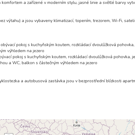
omfortem a zařízené v moderním stylu, jasné linie a světlé barvy vytv
 výtahu) a jsou vybaveny klimatizací, topením, trezorem, Wi-Fi, sateli
 obývací pokoj s kuchyňským koutem, rozkládací dvoulůžková pohovka,
ným výhledem na jezero
 obývací pokoj s kuchyňským koutem, rozkládací dvoulůžková pohovka, j
rchou a WC, balkon s částečným výhledem na jezero
cyklostezka a autobusová zastávka jsou v bezprostřední blízkosti apar