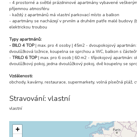
- 4 prostorné a světlé prázdninové apartmány vybavené veškerým k
příjemnou atmosféru
- každý z apartmánů má vlastní parkovací místo a balkon
- apartmány se nacházejí v prvním a druhém patře malé budovy (bez
elektrickou troubou
Typy apartmánů:
- BILO 4 TOP
| max. pro 4 osoby | 45m2 - dvoupokojový apartmán:
dvoulůžková ložnice, koupelna se sprchou a WC, balkon s částeč
-
TRILO 6 TOP
| max. pro 6 osob | 60 m2 - třípokojový apartmán:
dvoulůžkový pokoj, jedna dvoulůžkový pokoj, dvě koupelny se sp
Vzdálenosti:
obchody, kavárny, restaurace, supermarkety, volná písečná pláž, 
Stravování: vlastní
vlastní
+