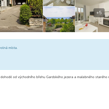
+5
volná místa.
m dohodil od východního břehu Gardského jezera a malebného starého