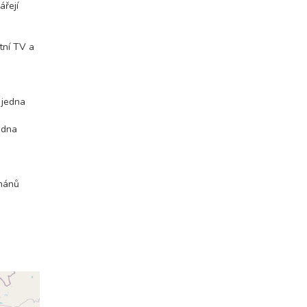
ářejí
tní TV a
 jedna
edna
tmánů