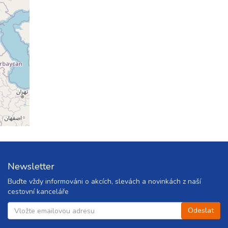
Newsletter
Buďte vždy informováni o akcích, slevách a novinkách z naší
cestovní kanceláře