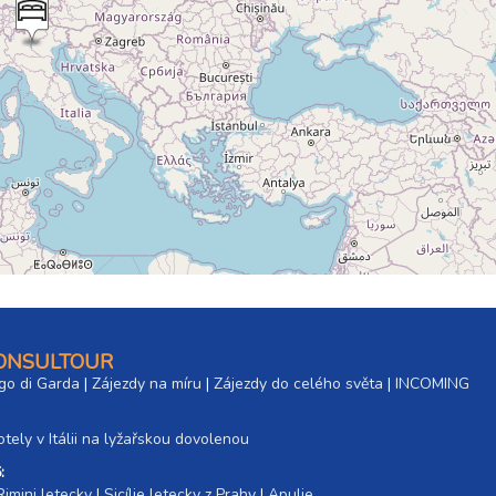
CONSULTOUR
go di Garda
|
Zájezdy na míru
|
Zájezdy do celého světa
|
INCOMING
tely v Itálii na lyžařskou dovolenou
:
Rimini letecky
|
Sicílie letecky z Prahy
|
Apulie