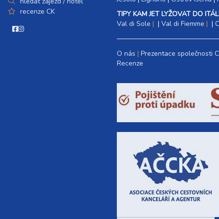
hledat zájezd / hotel
recenze CK
TIPY KAM JET LYŽOVAT DO ITÁLI
Val di Sole
|
Val di Fiemme
|
C
O nás
Prezentace společnosti 
Recenze