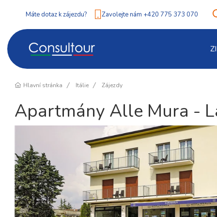
Máte dotaz k zájezdu?
Zavolejte nám +420 775 373 070
Z
Hlavní stránka
Itálie
Zájezdy
Apartmány Alle Mura - L