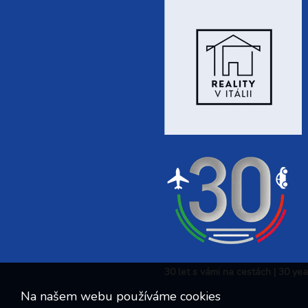
30 let s vámi na cestách | 30 ye
Na našem webu používáme cookies