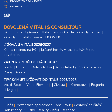
hledat zájezd / hotel
recenze CK
DOVOLENÁ V ITÁLII S CONSULTOUR
Léto u moře
|
Lyžování v Itálii
|
Lago di Garda
|
Zájezdy na míru
|
Zájezdy do celého světa
|
INCOMING
LYŽOVÁNÍ V ITÁLII 2026/2027
Kam s rodinou na lyže
|​
Krásné hotely v Itálii na lyžařskou
dovolenou
ZÁJEZDY K MOŘI DO ITÁLIE 2026:
Jesolo
|
Lignano
|
Ostrov Ischia
|
Rimini letecky
|
Sicílie letecky z
Prahy
|
Apulie
TIPY KAM JET LYŽOVAT DO ITÁLIE 2026/2027:
Val di Sole
|
Val di Fiemme
|
Civetta
|
Kronplatz
|
Folgaria
|
Livigno
O nás
Prezentace společnosti Consultour
Cestovní pojištění
Dokumenty
Služby
Reality v Itálii
Recenze