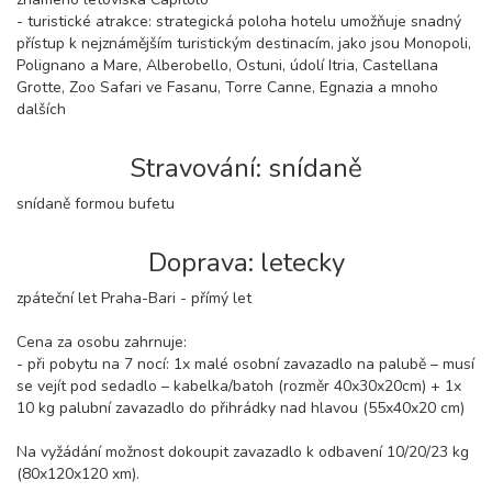
- turistické atrakce: strategická poloha hotelu umožňuje snadný
přístup k nejznámějším turistickým destinacím, jako jsou Monopoli,
Polignano a Mare, Alberobello, Ostuni, údolí Itria, Castellana
Grotte, Zoo Safari ve Fasanu, Torre Canne, Egnazia a mnoho
dalších
Stravování: snídaně
snídaně formou bufetu
Doprava: letecky
zpáteční let Praha-Bari - přímý let
Cena za osobu zahrnuje:
- při pobytu na 7 nocí: 1x malé osobní zavazadlo na palubě – musí
se vejít pod sedadlo – kabelka/batoh (rozměr 40x30x20cm) + 1x
10 kg palubní zavazadlo do přihrádky nad hlavou (55x40x20 cm)
Na vyžádání možnost dokoupit zavazadlo k odbavení 10/20/23 kg
(80x120x120 xm).