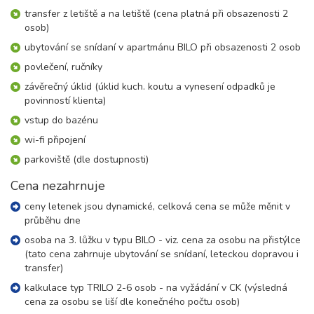
transfer z letiště a na letiště (cena platná při obsazenosti 2
17 400 Kč
rezervovat
osob)
ubytování se snídaní v apartmánu BILO při obsazenosti 2 osob
povlečení, ručníky
závěrečný úklid (úklid kuch. koutu a vynesení odpadků je
povinností klienta)
vstup do bazénu
wi-fi připojení
parkoviště (dle dostupnosti)
Cena nezahrnuje
ceny letenek jsou dynamické, celková cena se může měnit v
průběhu dne
osoba na 3. lůžku v typu BILO - viz. cena za osobu na přistýlce
(tato cena zahrnuje ubytování se snídaní, leteckou dopravou i
transfer)
kalkulace typ TRILO 2-6 osob - na vyžádání v CK (výsledná
cena za osobu se liší dle konečného počtu osob)