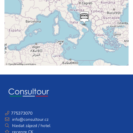
©
OpenStreetMap
contributors
775373070
info@consultour.cz
hledat zájezd / hotel
recenze CK