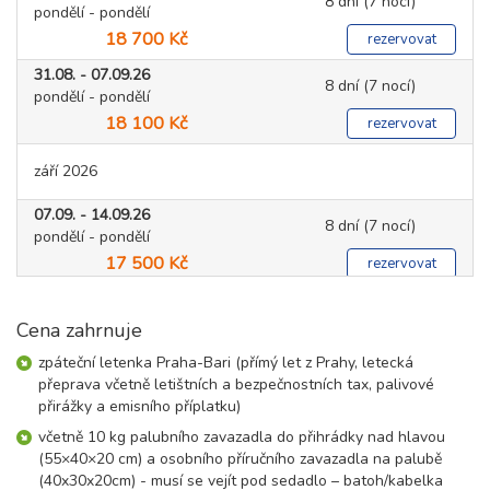
8 dní (7 nocí)
pondělí - pondělí
18 700 Kč
rezervovat
31.08. - 07.09.26
8 dní (7 nocí)
pondělí - pondělí
18 100 Kč
rezervovat
září 2026
07.09. - 14.09.26
8 dní (7 nocí)
pondělí - pondělí
17 500 Kč
rezervovat
14.09. - 21.09.26
8 dní (7 nocí)
pondělí - pondělí
Cena zahrnuje
22 800 Kč
rezervovat
zpáteční letenka Praha-Bari (přímý let z Prahy, letecká
21.09. - 28.09.26
přeprava včetně letištních a bezpečnostních tax, palivové
8 dní (7 nocí)
pondělí - pondělí
přirážky a emisního příplatku)
21 200 Kč
rezervovat
včetně 10 kg palubního zavazadla do přihrádky nad hlavou
(55×40×20 cm) a osobního příručního zavazadla na palubě
28.09. - 05.10.26
8 dní (7 nocí)
(40x30x20cm) - musí se vejít pod sedadlo – batoh/kabelka
pondělí - pondělí