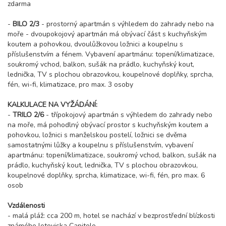
zdarma
-
BILO 2/3
- prostorný apartmán s výhledem do zahrady nebo na
moře - dvoupokojový apartmán má obývací část s kuchyňským
koutem a pohovkou, dvoulůžkovou ložnici a koupelnu s
příslušenstvím a fénem. Vybavení apartmánu: topení/klimatizace,
soukromý vchod, balkon, sušák na prádlo, kuchyňský kout,
lednička, TV s plochou obrazovkou, koupelnové doplňky, sprcha,
fén, wi-fi, klimatizace, pro max. 3 osoby
KALKULACE NA VYŽÁDÁNÍ:
-
TRILO 2/6
- třípokojový apartmán s výhledem do zahrady nebo
na moře, má pohodlný obývací prostor s kuchyňským koutem a
pohovkou, ložnici s manželskou postelí, ložnici se dvěma
samostatnými lůžky a koupelnu s příslušenstvím, vybavení
apartmánu: topení/klimatizace, soukromý vchod, balkon, sušák na
prádlo, kuchyňský kout, lednička, TV s plochou obrazovkou,
koupelnové doplňky, sprcha, klimatizace, wi-fi, fén, pro max. 6
osob
Vzdálenosti
- malá pláž: cca 200 m, hotel se nachází v bezprostřední blízkosti
známého letoviska Capitolo