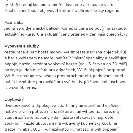
ty, kteří hledají kombinaci moře, dovolené a relaxace v srdci
Apulie, s možností objevovat kulturní a přírodní krásy regionu.
Poznámka:
Jedná se o dynamický balíček. Konečná cena se odvíjí na základě
aktuálního kurzu € a aktuální ceny letenek v den vaší objednávky.
Vybavení a služby:
restaurace a bar: hosté mohou využít restauraci (na objednávku)
a bar s výhledem na moře, nabízející místní speciality a osvěžující
nápoje, bazén: sezónní venkovní bazén (od 15. června do 30. září)
poskytuje ideální místo pro odpočinek, Wi-Fi připojení: bezplatné
Wi-Fi je dostupné ve všech prostorách hotelu, parkování: hotel
nabízí bezplatné parkoviště pro své hosty, půjčovna kol, úschovna
zavazadel, terasa
Ubytování:
dvoupokojové a třípokojové apartmány umístěné buď v přízemí
nebo v prvním patře, z nichž některé mají výhled na moře, mají
vlastní zařízené balkony, kde můžete relaxovat v naprostém
soukromí, každé ubytování má vybavený kuchyňský kout, fén,
trezor, minibar, LCD TV, nezávislou klimatizaci a wifi připojení