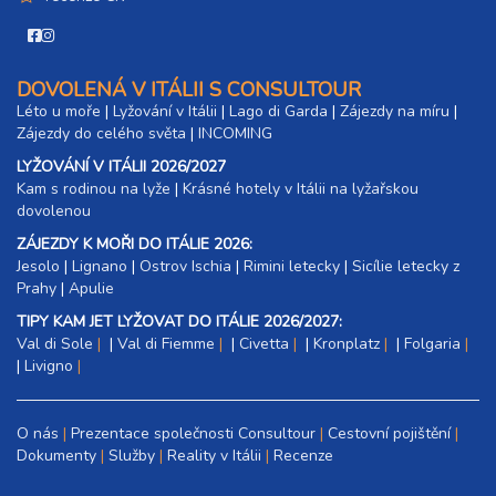
DOVOLENÁ V ITÁLII S CONSULTOUR
Léto u moře
|
Lyžování v Itálii
|
Lago di Garda
|
Zájezdy na míru
|
Zájezdy do celého světa
|
INCOMING
LYŽOVÁNÍ V ITÁLII 2026/2027
Kam s rodinou na lyže
|​
Krásné hotely v Itálii na lyžařskou
dovolenou
ZÁJEZDY K MOŘI DO ITÁLIE 2026:
Jesolo
|
Lignano
|
Ostrov Ischia
|
Rimini letecky
|
Sicílie letecky z
Prahy
|
Apulie
TIPY KAM JET LYŽOVAT DO ITÁLIE 2026/2027:
Val di Sole
|
Val di Fiemme
|
Civetta
|
Kronplatz
|
Folgaria
|
Livigno
O nás
Prezentace společnosti Consultour
Cestovní pojištění
Dokumenty
Služby
Reality v Itálii
Recenze