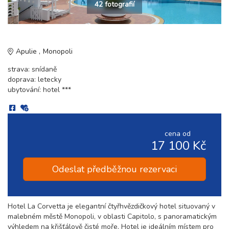
42 fotografií
Apulie
Monopoli
strava: snídaně
doprava: letecky
ubytování: hotel ***
cena od
17 100 Kč
Odeslat předběžnou rezervaci
Hotel La Corvetta je elegantní čtyřhvězdičkový hotel situovaný v
malebném městě Monopoli, v oblasti Capitolo, s panoramatickým
výhledem na křišťálově čisté moře. Hotel je ideálním místem pro