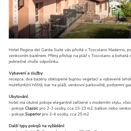
Hotel Regina del Garda Suite vás přivítá v Toscolano Maderno, po
venkovním bazénem. Přímý přístup na pláž v Toscolano a bohatá 
jedinečné chvíle odpočinku.
Vybavení a služby:
recepce, dva bazény obklopené bujnou vegetací a vybavené lehátky,
multifunkční hřiště, bar na pláži, venkovní parkoviště, podzemní ga
Ubytování:
hotel má útulné pokoje elegantně zařízené v moderním stylu, všec
- pokoje
Classic
pro 2-3 osoby, cca 15-23 m2, balkon nebo venkov
- pokoje
Superior
pro 2-4 osoby, cca 25 m2
Další typy pokojů na vyžádání: