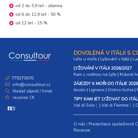
19.09. - 23.09.26
od 2 do 5,9 let - zdarma
5 dní (4 noci)
sobota - středa
od 6 do 11,9 let - 50 %
19.09. - 24.09.26
6 dní (5 nocí)
od 12 let - 15 %
sobota - čtvrtek
19.09. - 26.09.26
8 dní (7 nocí)
sobota - sobota
26.09. - 29.09.26
4 dny (3 noci)
DOVOLENÁ V ITÁLII S 
sobota - úterý
Léto u moře
|
Lyžování v Itálii
|
La
26.09. - 30.09.26
5 dní (4 noci)
LYŽOVÁNÍ V ITÁLII 2026/2027
sobota - středa
Kam s rodinou na lyže
|​
Krásné ho
775373070
26.09. - 01.10.26
6 dní (5 nocí)
ZÁJEZDY K MOŘI DO ITÁLIE 2026
sobota - čtvrtek
info@consultour.cz
Jesolo
|
Lignano
|
Ostrov Ischia
|
hledat zájezd / hotel
26.09. - 03.10.26
8 dní (7 nocí)
recenze CK
TIPY KAM JET LYŽOVAT DO ITÁLI
sobota - sobota
Val di Sole
|
Val di Fiemme
|
C
říjen 2026
03.10. - 06.10.26
O nás
Prezentace společnosti 
4 dny (3 noci)
sobota - úterý
Recenze