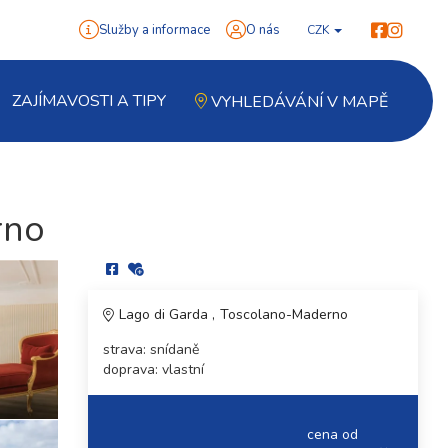
Služby a informace
O nás
CZK
ZAJÍMAVOSTI A TIPY
VYHLEDÁVÁNÍ V MAPĚ
rno
Lago di Garda
Toscolano-Maderno
strava: snídaně
doprava: vlastní
cena od