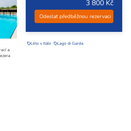
3 800 Kč
Odeslat předběžnou rezervaci
Léto v Itálii
Lago di Garda
rací a
jezera