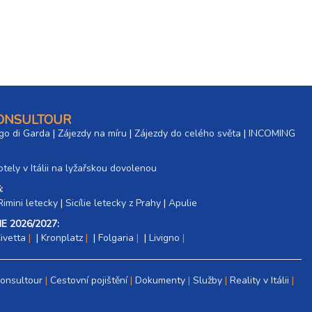
6 600 Kč
rezerv
8 200 Kč
rezerv
11 500 Kč
rezerv
5 000 Kč
rezerv
CONSULTOUR
go di Garda
|
Zájezdy na míru
|
Zájezdy do celého světa
|
INCOMING
6 600 Kč
rezerv
tely v Itálii na lyžařskou dovolenou
8 200 Kč
rezerv
:
Rimini letecky
|
Sicílie letecky z Prahy
|
Apulie
11 500 Kč
rezerv
E 2026/2027:
ivetta
|
Kronplatz
|
Folgaria
|
Livigno
Consultour
Cestovní pojištění
Dokumenty
Služby
Reality v Itálii
3 800 Kč
rezerv