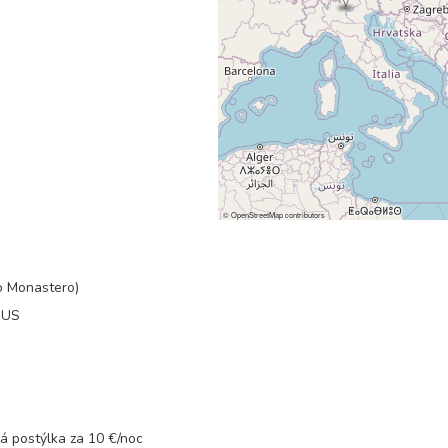
5 900 Kč
rezerv
7 800 Kč
rezerv
9 800 Kč
rezerv
13 600 Kč
rezerv
©
OpenStreetMap
contributors
5 900 Kč
rezerv
7 800 Kč
rezerv
co Monastero)
 DUS
9 800 Kč
rezerv
13 600 Kč
rezerv
5 000 Kč
rezerv
ká postýlka za 10 €/noc