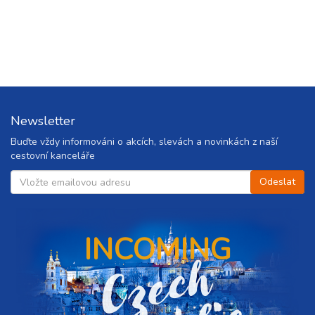
ovat
ovat
ovat
ovat
Newsletter
Buďte vždy informováni o akcích, slevách a novinkách z naší
ovat
cestovní kanceláře
ovat
ovat
INCOMING
C
z
e
c
h
r
e
p
u
b
l
i
ovat