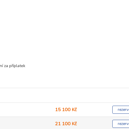
í za příplatek
15 100 Kč
rezerv
21 100 Kč
rezerv