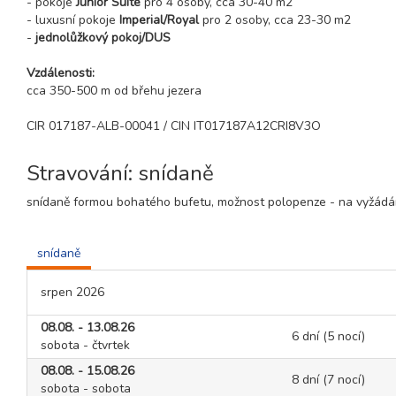
- pokoje
Junior Suite
pro 4 osoby, cca 30-40 m2
- luxusní pokoje
Imperial/Royal
pro 2 osoby, cca 23-30 m2
-
jednolůžkový pokoj/DUS
Vzdálenosti:
cca 350-500 m od břehu jezera
CIR 017187-ALB-00041 / CIN IT017187A12CRI8V3O
Stravování: snídaně
snídaně formou bohatého bufetu, možnost polopenze - na vyžádán
snídaně
srpen 2026
08.08. - 13.08.26
6 dní (5 nocí)
sobota - čtvrtek
08.08. - 15.08.26
8 dní (7 nocí)
sobota - sobota