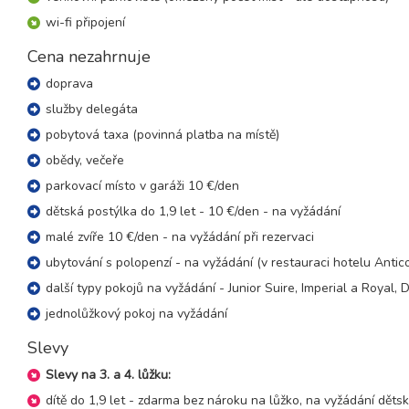
05.09. - 08.09.26
wi-fi připojení
4 dny (3 noci)
sobota - úterý
Cena nezahrnuje
05.09. - 09.09.26
5 dní (4 noci)
sobota - středa
doprava
05.09. - 10.09.26
služby delegáta
6 dní (5 nocí)
sobota - čtvrtek
pobytová taxa (povinná platba na místě)
05.09. - 12.09.26
8 dní (7 nocí)
obědy, večeře
sobota - sobota
parkovací místo v garáži 10 €/den
12.09. - 15.09.26
4 dny (3 noci)
sobota - úterý
dětská postýlka do 1,9 let - 10 €/den - na vyžádání
malé zvíře 10 €/den - na vyžádání při rezervaci
12.09. - 16.09.26
5 dní (4 noci)
sobota - středa
ubytování s polopenzí - na vyžádání (v restauraci hotelu Anti
12.09. - 17.09.26
další typy pokojů na vyžádání - Junior Suire, Imperial a Royal,
6 dní (5 nocí)
sobota - čtvrtek
jednolůžkový pokoj na vyžádání
12.09. - 19.09.26
8 dní (7 nocí)
Slevy
sobota - sobota
19.09. - 22.09.26
Slevy na 3. a 4. lůžku:
4 dny (3 noci)
sobota - úterý
dítě do 1,9 let - zdarma bez nároku na lůžko, na vyžádání děts