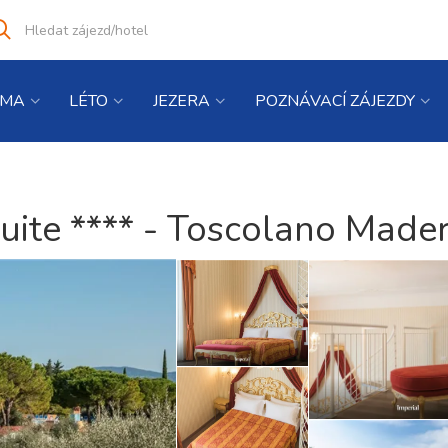
Vyhledat
co
hledáte
IMA
LÉTO
JEZERA
POZNÁVACÍ ZÁJEZDY
uite **** - Toscolano Made