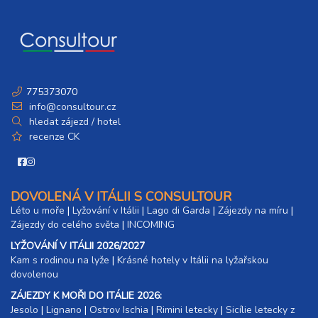
5 000 Kč
rezervovat
19.09. - 23.09.26
5 dní (4 noci)
sobota - středa
6 600 Kč
rezervovat
775373070
19.09. - 24.09.26
6 dní (5 nocí)
info@consultour.cz
sobota - čtvrtek
hledat zájezd / hotel
8 200 Kč
rezervovat
recenze CK
19.09. - 26.09.26
8 dní (7 nocí)
sobota - sobota
11 500 Kč
rezervovat
DOVOLENÁ V ITÁLII S CONSULTOUR
26.09. - 29.09.26
Léto u moře
|
Lyžování v Itálii
|
Lago di Garda
|
Zájezdy na míru
|
4 dny (3 noci)
sobota - úterý
Zájezdy do celého světa
|
INCOMING
5 000 Kč
rezervovat
LYŽOVÁNÍ V ITÁLII 2026/2027
26.09. - 30.09.26
Kam s rodinou na lyže
|​
Krásné hotely v Itálii na lyžařskou
5 dní (4 noci)
sobota - středa
dovolenou
6 600 Kč
rezervovat
ZÁJEZDY K MOŘI DO ITÁLIE 2026:
Jesolo
|
Lignano
|
Ostrov Ischia
|
Rimini letecky
|
Sicílie letecky z
26.09. - 01.10.26