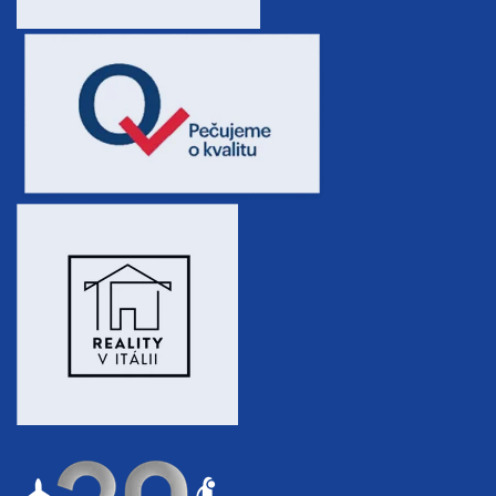
sobota - sobota
8 800 Kč
rezervovat
10.10. - 13.10.26
4 dny (3 noci)
sobota - úterý
3 800 Kč
rezervovat
10.10. - 14.10.26
5 dní (4 noci)
sobota - středa
5 100 Kč
rezervovat
10.10. - 15.10.26
6 dní (5 nocí)
sobota - čtvrtek
6 300 Kč
rezervovat
10.10. - 17.10.26
8 dní (7 nocí)
sobota - sobota
8 800 Kč
rezervovat