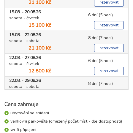
21 100 Kč
rezervovat
15.08. - 20.08.26
6 dní (5 nocí)
sobota - čtvrtek
15 100 Kč
rezervovat
15.08. - 22.08.26
8 dní (7 nocí)
sobota - sobota
21 100 Kč
rezervovat
22.08. - 27.08.26
6 dní (5 nocí)
sobota - čtvrtek
12 800 Kč
rezervovat
22.08. - 29.08.26
8 dní (7 nocí)
sobota - sobota
18 000 Kč
rezervovat
Cena zahrnuje
29.08. - 01.09.26
4 dny (3 noci)
sobota - úterý
ubytování se snídaní
6 800 Kč
rezervovat
venkovní parkoviště (omezený počet míst - dle dostupnosti)
29.08. - 02.09.26
5 dní (4 noci)
wi-fi připojení
sobota - středa