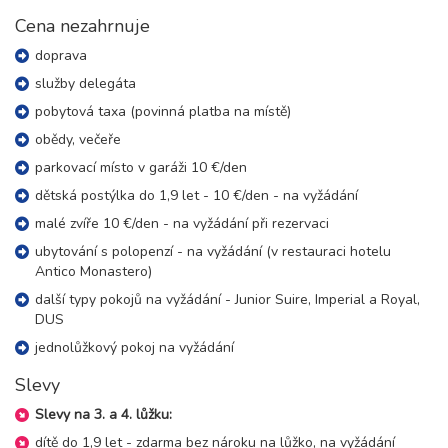
9 000 Kč
rezervovat
Cena nezahrnuje
29.08. - 03.09.26
doprava
6 dní (5 nocí)
sobota - čtvrtek
služby delegáta
11 300 Kč
rezervovat
pobytová taxa (povinná platba na místě)
29.08. - 05.09.26
obědy, večeře
8 dní (7 nocí)
sobota - sobota
parkovací místo v garáži 10 €/den
15 800 Kč
rezervovat
dětská postýlka do 1,9 let - 10 €/den - na vyžádání
září 2026
malé zvíře 10 €/den - na vyžádání při rezervaci
ubytování s polopenzí - na vyžádání (v restauraci hotelu
05.09. - 08.09.26
4 dny (3 noci)
Antico Monastero)
sobota - úterý
další typy pokojů na vyžádání - Junior Suire, Imperial a Royal,
5 900 Kč
rezervovat
DUS
05.09. - 09.09.26
5 dní (4 noci)
jednolůžkový pokoj na vyžádání
sobota - středa
7 800 Kč
rezervovat
Slevy
05.09. - 10.09.26
Slevy na 3. a 4. lůžku:
6 dní (5 nocí)
sobota - čtvrtek
dítě do 1,9 let - zdarma bez nároku na lůžko, na vyžádání