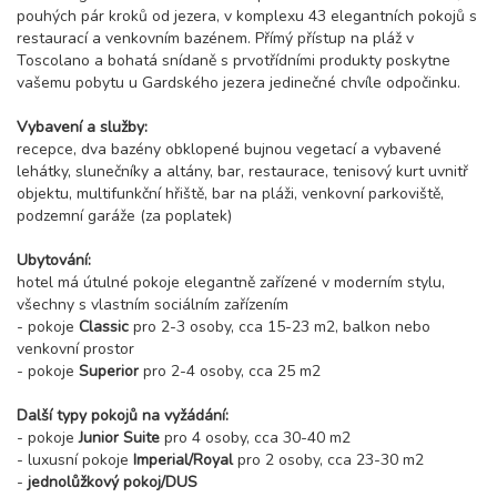
pouhých pár kroků od jezera, v komplexu 43 elegantních pokojů s
restaurací a venkovním bazénem. Přímý přístup na pláž v
Toscolano a bohatá snídaně s prvotřídními produkty poskytne
vašemu pobytu u Gardského jezera jedinečné chvíle odpočinku.
Vybavení a služby:
recepce, dva bazény obklopené bujnou vegetací a vybavené
lehátky, slunečníky a altány, bar, restaurace, tenisový kurt uvnitř
objektu, multifunkční hřiště, bar na pláži, venkovní parkoviště,
podzemní garáže (za poplatek)
Ubytování:
hotel má útulné pokoje elegantně zařízené v moderním stylu,
všechny s vlastním sociálním zařízením
- pokoje
Classic
pro 2-3 osoby, cca 15-23 m2, balkon nebo
venkovní prostor
- pokoje
Superior
pro 2-4 osoby, cca 25 m2
Další typy pokojů na vyžádání:
- pokoje
Junior Suite
pro 4 osoby, cca 30-40 m2
- luxusní pokoje
Imperial/Royal
pro 2 osoby, cca 23-30 m2
-
jednolůžkový pokoj/DUS