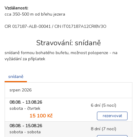
Vzdálenosti:
cca 350-500 m od břehu jezera
CIR 017187-ALB-00041 / CIN IT017187A12CRI8V3O
Stravování: snídaně
snídaně formou bohatého bufetu, možnost polopenze - na
vyžádání za příplatek
snídaně
srpen 2026
08.08. - 13.08.26
6 dní (5 nocí)
sobota - čtvrtek
15 100 Kč
rezervovat
08.08. - 15.08.26
8 dní (7 nocí)
sobota - sobota