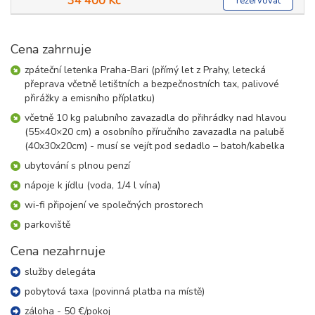
34 400 Kč
rezervovat
Cena zahrnuje
zpáteční letenka Praha-Bari (přímý let z Prahy, letecká
přeprava včetně letištních a bezpečnostních tax, palivové
přirážky a emisního příplatku)
včetně 10 kg palubního zavazadla do přihrádky nad hlavou
(55×40×20 cm) a osobního příručního zavazadla na palubě
(40x30x20cm) - musí se vejít pod sedadlo – batoh/kabelka
ubytování s plnou penzí
nápoje k jídlu (voda, 1/4 l vína)
wi-fi připojení ve společných prostorech
parkoviště
Cena nezahrnuje
služby delegáta
pobytová taxa (povinná platba na místě)
záloha - 50 €/pokoj