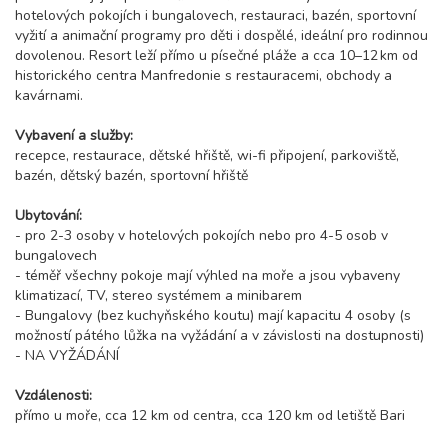
hotelových pokojích i bungalovech, restauraci, bazén, sportovní
vyžití a animační programy pro děti i dospělé, ideální pro rodinnou
dovolenou. Resort leží přímo u písečné pláže a cca 10–12 km od
historického centra Manfredonie s restauracemi, obchody a
kavárnami.
Vybavení a služby:
recepce, restaurace, dětské hřiště, wi-fi připojení, parkoviště,
bazén, dětský bazén, sportovní hřiště
Ubytování:
- pro 2-3 osoby v hotelových pokojích nebo pro 4-5 osob v
bungalovech
- téměř všechny pokoje mají výhled na moře a jsou vybaveny
klimatizací, TV, stereo systémem a minibarem
- Bungalovy (bez kuchyňského koutu) mají kapacitu 4 osoby (s
možností pátého lůžka na vyžádání a v závislosti na dostupnosti)
- NA VYŽÁDÁNÍ
Vzdálenosti:
přímo u moře, cca 12 km od centra, cca 120 km od letiště Bari