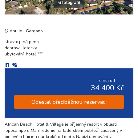
6 fotografií
Apulie
Gargano
strava: plná penze
doprava: letecky
ubytování: hotel ***
cena od
34 400 Kč
Odeslat předběžnou rezervaci
African Beach Hotel & Village je příjemný resort v oblasti
Ippocampo u Manfredonie na Jaderském pobřeží, zasazený v
piniovém háji jen pár kroků od moře. Nabízí ubytování v