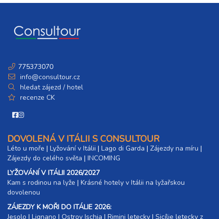
775373070
info@consultour.cz
hledat zájezd / hotel
recenze CK
DOVOLENÁ V ITÁLII S CONSULTOUR
Léto u moře
|
Lyžování v Itálii
|
Lago di Garda
|
Zájezdy na míru
|
Zájezdy do celého světa
|
INCOMING
LYŽOVÁNÍ V ITÁLII 2026/2027
Kam s rodinou na lyže
|​
Krásné hotely v Itálii na lyžařskou
dovolenou
ZÁJEZDY K MOŘI DO ITÁLIE 2026:
Jesolo
|
Lignano
|
Ostrov Ischia
|
Rimini letecky
|
Sicílie letecky z