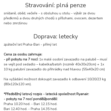
Stravování: plná penze
snídaně, oběd, večeře - s obsluhou u stolu - výběr ze dvou
předkrmů a dvou druhých chodů s přílohami, ovocem, dezertem
nebo zmrzlinou
Doprava: letecky
zpáteční let Praha-Bari - přímý let
Cena za osobu zahrnuje:
- při pobytu na 7 nocí:
1x malé osobní zavazadlo na palubě – musí
se vejít pod sedadlo – kabelka/batoh (rozměr 40x30x20cm) + 1x
10 kg palubní zavazadlo do přihrádky nad hlavou (55x40x20 cm)
Na vyžádání možnost dokoupit zavazadlo k odbavení 10/20/23 kg
(80x120x120 xm).
*Předběžný letový rozpis - letecká společnost Ryanair:
- pobyty na 7 nocí pondělí/pondělí:
Praha 10.20 hod. - Bari 12.15 hod.
Bari 12.40 hod. - Praha 14.35 hod.