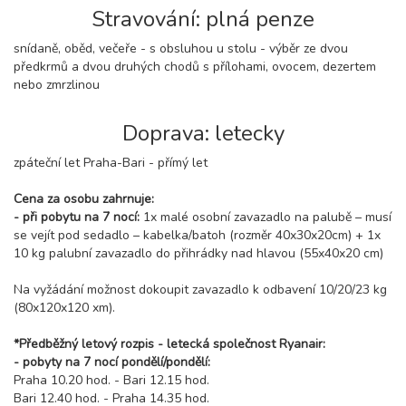
Stravování: plná penze
snídaně, oběd, večeře - s obsluhou u stolu - výběr ze dvou
předkrmů a dvou druhých chodů s přílohami, ovocem, dezertem
nebo zmrzlinou
Doprava: letecky
zpáteční let Praha-Bari - přímý let
Cena za osobu zahrnuje:
- při pobytu na 7 nocí:
1x malé osobní zavazadlo na palubě – musí
se vejít pod sedadlo – kabelka/batoh (rozměr 40x30x20cm) + 1x
10 kg palubní zavazadlo do přihrádky nad hlavou (55x40x20 cm)
Na vyžádání možnost dokoupit zavazadlo k odbavení 10/20/23 kg
(80x120x120 xm).
*Předběžný letový rozpis - letecká společnost Ryanair:
- pobyty na 7 nocí pondělí/pondělí:
Praha 10.20 hod. - Bari 12.15 hod.
Bari 12.40 hod. - Praha 14.35 hod.