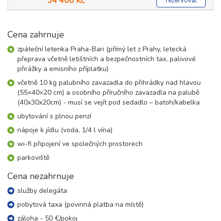
34 400 Kč
rezervovat
Cena zahrnuje
zpáteční letenka Praha-Bari (přímý let z Prahy, letecká
přeprava včetně letištních a bezpečnostních tax, palivové
přirážky a emisního příplatku)
včetně 10 kg palubního zavazadla do přihrádky nad hlavou
(55×40×20 cm) a osobního příručního zavazadla na palubě
(40x30x20cm) - musí se vejít pod sedadlo – batoh/kabelka
ubytování s plnou penzí
nápoje k jídlu (voda, 1/4 l vína)
wi-fi připojení ve společných prostorech
parkoviště
Cena nezahrnuje
služby delegáta
pobytová taxa (povinná platba na místě)
záloha - 50 €/pokoj