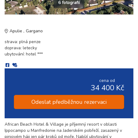
6 fotografií
Apulie
Gargano
strava: plná penze
doprava: letecky
ubytování: hotel ***
cena od
34 400 Kč
Odeslat předběžnou rezervaci
African Beach Hotel & Village je příjemný resort v oblasti
Ippocampo u Manfredonie na Jaderském pobřeží, zasazený v
piniovém háji jen pár kroků od moře. Nabízí ubytování v