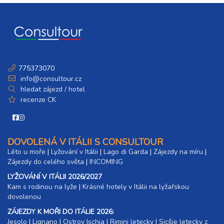
775373070
info@consultour.cz
hledat zájezd / hotel
recenze CK
DOVOLENÁ V ITÁLII S CONSULTOUR
Léto u moře
|
Lyžování v Itálii
|
Lago di Garda
|
Zájezdy na míru
|
Zájezdy do celého světa
|
INCOMING
LYŽOVÁNÍ V ITÁLII 2026/2027
Kam s rodinou na lyže
|​
Krásné hotely v Itálii na lyžařskou
dovolenou
ZÁJEZDY K MOŘI DO ITÁLIE 2026:
Jesolo
|
Lignano
|
Ostrov Ischia
|
Rimini letecky
|
Sicílie letecky z