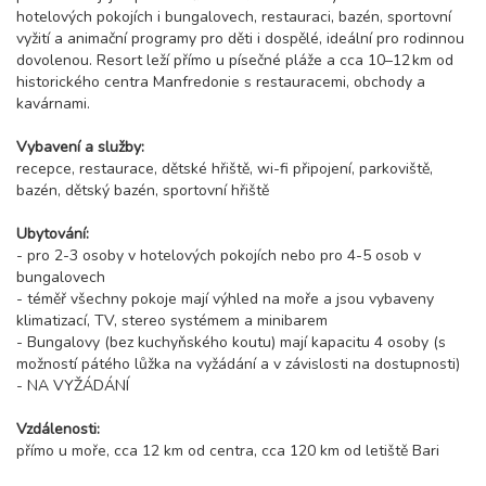
hotelových pokojích i bungalovech, restauraci, bazén, sportovní
vyžití a animační programy pro děti i dospělé, ideální pro rodinnou
dovolenou. Resort leží přímo u písečné pláže a cca 10–12 km od
historického centra Manfredonie s restauracemi, obchody a
kavárnami.
Vybavení a služby:
recepce, restaurace, dětské hřiště, wi-fi připojení, parkoviště,
bazén, dětský bazén, sportovní hřiště
Ubytování:
- pro 2-3 osoby v hotelových pokojích nebo pro 4-5 osob v
bungalovech
- téměř všechny pokoje mají výhled na moře a jsou vybaveny
klimatizací, TV, stereo systémem a minibarem
- Bungalovy (bez kuchyňského koutu) mají kapacitu 4 osoby (s
možností pátého lůžka na vyžádání a v závislosti na dostupnosti)
- NA VYŽÁDÁNÍ
Vzdálenosti:
přímo u moře, cca 12 km od centra, cca 120 km od letiště Bari