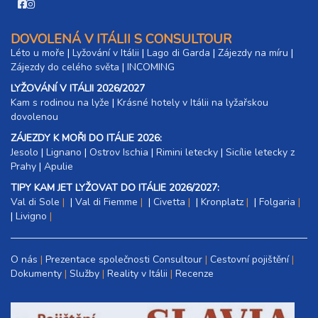
DOVOLENÁ V ITÁLII S CONSULTOUR
Léto u moře
|
Lyžování v Itálii
|
Lago di Garda
|
Zájezdy na míru
|
Zájezdy do celého světa
|
INCOMING
LYŽOVÁNÍ V ITÁLII 2026/2027
Kam s rodinou na lyže
|​
Krásné hotely v Itálii na lyžařskou
dovolenou
ZÁJEZDY K MOŘI DO ITÁLIE 2026:
Jesolo
|
Lignano
|
Ostrov Ischia
|
Rimini letecky
|
Sicílie letecky z
Prahy
|
Apulie
TIPY KAM JET LYŽOVAT DO ITÁLIE 2026/2027:
Val di Sole
|
Val di Fiemme
|
Civetta
|
Kronplatz
|
Folgaria
|
Livigno
O nás
Prezentace společnosti Consultour
Cestovní pojištění
Dokumenty
Služby
Reality v Itálii
Recenze