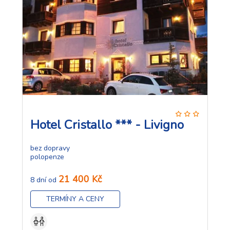
Hotel Cristallo *** - Livigno
bez dopravy
polopenze
21 400 Kč
8 dní od
TERMÍNY A CENY