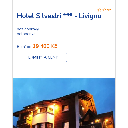
Hotel Silvestri *** - Livigno
bez dopravy
polopenze
19 400 Kč
8 dní od
TERMÍNY A CENY