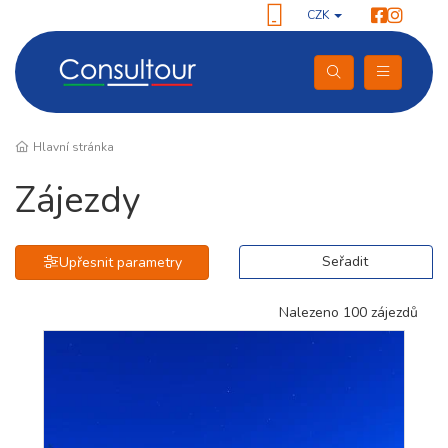
CZK
Hlavní stránka
Zájezdy
Seřadit
Upřesnit parametry
Nalezeno 100 zájezdů