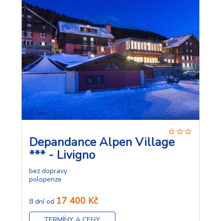
Depandance Alpen Village
*** - Livigno
bez dopravy
polopenze
17 400 Kč
8 dní od
TERMÍNY A CENY