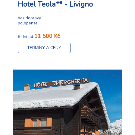
Hotel Teola** - Livigno
bez dopravy
polopenze
11 500 Kč
8 dní od
TERMÍNY A CENY