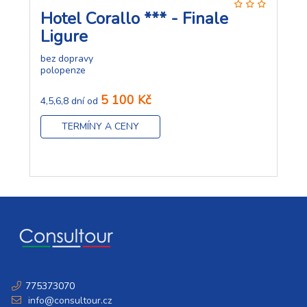
Hotel Corallo *** - Finale
Ligure
bez dopravy
polopenze
5 100 Kč
4,5,6,8 dní od
TERMÍNY A CENY
775373070
info@consultour.cz