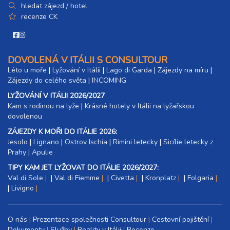
hledat zájezd / hotel
recenze CK
DOVOLENÁ V ITÁLII S CONSULTOUR
Léto u moře
|
Lyžování v Itálii
|
Lago di Garda
|
Zájezdy na míru
|
Zájezdy do celého světa
|
INCOMING
LYŽOVÁNÍ V ITÁLII 2026/2027
Kam s rodinou na lyže
|​
Krásné hotely v Itálii na lyžařskou
dovolenou
ZÁJEZDY K MOŘI DO ITÁLIE 2026:
Jesolo
|
Lignano
|
Ostrov Ischia
|
Rimini letecky
|
Sicílie letecky z
Prahy
|
Apulie
TIPY KAM JET LYŽOVAT DO ITÁLIE 2026/2027:
Val di Sole
|
Val di Fiemme
|
Civetta
|
Kronplatz
|
Folgaria
|
Livigno
O nás
Prezentace společnosti Consultour
Cestovní pojištění
Dokumenty
Služby
Reality v Itálii
Recenze