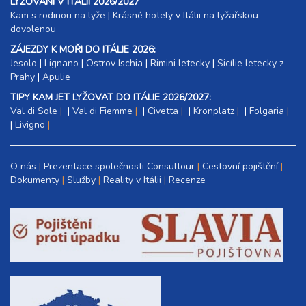
LYŽOVÁNÍ V ITÁLII 2026/2027
Kam s rodinou na lyže
|​
Krásné hotely v Itálii na lyžařskou
dovolenou
ZÁJEZDY K MOŘI DO ITÁLIE 2026:
Jesolo
|
Lignano
|
Ostrov Ischia
|
Rimini letecky
|
Sicílie letecky z
Prahy
|
Apulie
TIPY KAM JET LYŽOVAT DO ITÁLIE 2026/2027:
Val di Sole
|
Val di Fiemme
|
Civetta
|
Kronplatz
|
Folgaria
|
Livigno
O nás
Prezentace společnosti Consultour
Cestovní pojištění
Dokumenty
Služby
Reality v Itálii
Recenze