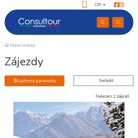
CZK
Hlavní stránka
Zájezdy
Seřadit
Upřesnit parametry
Nalezen 1 zájezd