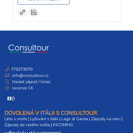
775373070
info@consultour.cz
hledat zájezd / hotel
recenze CK
DOVOLENÁ V ITÁLII S CONSULTOUR
Léto u moře
|
Lyžování v Itálii
|
Lago di Garda
|
Zájezdy na míru
|
Zájezdy do celého světa
|
INCOMING