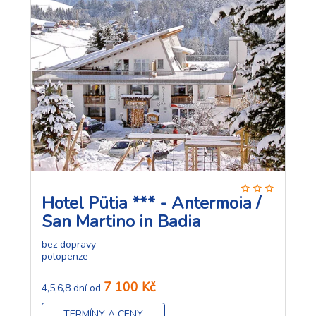
Hotel Pütia *** - Antermoia /
San Martino in Badia
bez dopravy
polopenze
7 100 Kč
4,5,6,8 dní od
TERMÍNY A CENY