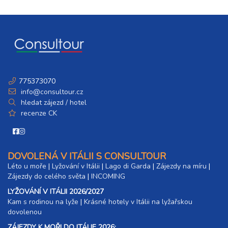
775373070
info@consultour.cz
hledat zájezd / hotel
recenze CK
DOVOLENÁ V ITÁLII S CONSULTOUR
Léto u moře
|
Lyžování v Itálii
|
Lago di Garda
|
Zájezdy na míru
|
Zájezdy do celého světa
|
INCOMING
LYŽOVÁNÍ V ITÁLII 2026/2027
Kam s rodinou na lyže
|​
Krásné hotely v Itálii na lyžařskou
dovolenou
ZÁJEZDY K MOŘI DO ITÁLIE 2026: