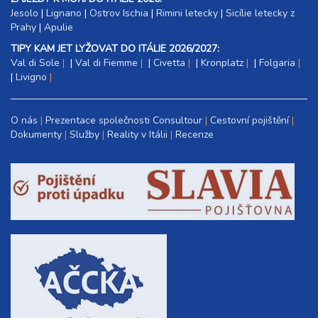
Jesolo
|
Lignano
|
Ostrov Ischia
|
Rimini letecky
|
Sicílie letecky z
Prahy
|
Apulie
TIPY KAM JET LYŽOVAT DO ITÁLIE 2026/2027:
Val di Sole
|
Val di Fiemme
|
Civetta
|
Kronplatz
|
Folgaria
|
Livigno
O nás
Prezentace společnosti Consultour
Cestovní pojištění
Dokumenty
Služby
Reality v Itálii
Recenze