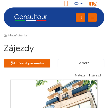
CZK
Hlavní stránka
Zájezdy
Seřadit
Upřesnit parametry
Nalezen 1 zájezd