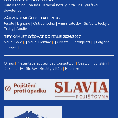
Kam s rodinou na lyže
|​
Krásné hotely v Itálii na lyžařskou
dovolenou
ZÁJEZDY K MOŘI DO ITÁLIE 2026:
Jesolo
|
Lignano
|
Ostrov Ischia
|
Rimini letecky
|
Sicílie letecky z
Prahy
|
Apulie
TIPY KAM JET LYŽOVAT DO ITÁLIE 2026/2027:
Val di Sole
|
Val di Fiemme
|
Civetta
|
Kronplatz
|
Folgaria
|
Livigno
O nás
Prezentace společnosti Consultour
Cestovní pojištění
Dokumenty
Služby
Reality v Itálii
Recenze