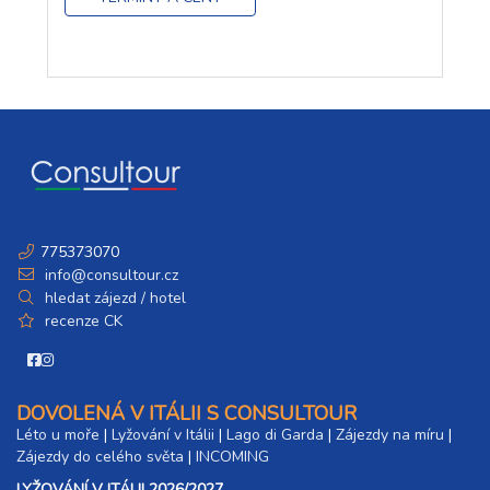
775373070
info@consultour.cz
hledat zájezd / hotel
recenze CK
DOVOLENÁ V ITÁLII S CONSULTOUR
Léto u moře
|
Lyžování v Itálii
|
Lago di Garda
|
Zájezdy na míru
|
Zájezdy do celého světa
|
INCOMING
LYŽOVÁNÍ V ITÁLII 2026/2027