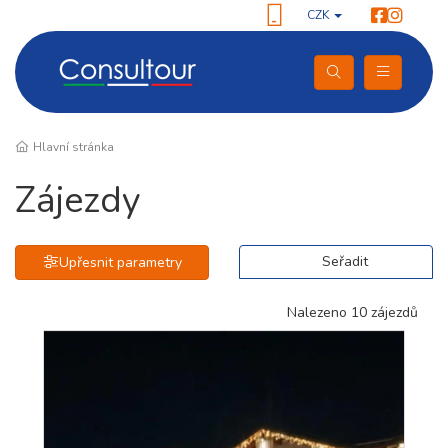
CZK
Hlavní stránka
Zájezdy
Seřadit
Upřesnit parametry
Nalezeno 10 zájezdů