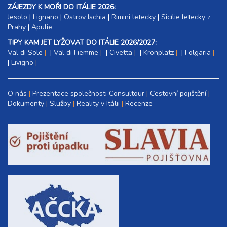
ZÁJEZDY K MOŘI DO ITÁLIE 2026:
Jesolo
|
Lignano
|
Ostrov Ischia
|
Rimini letecky
|
Sicílie letecky z
Prahy
|
Apulie
TIPY KAM JET LYŽOVAT DO ITÁLIE 2026/2027:
Val di Sole
|
Val di Fiemme
|
Civetta
|
Kronplatz
|
Folgaria
|
Livigno
O nás
Prezentace společnosti Consultour
Cestovní pojištění
Dokumenty
Služby
Reality v Itálii
Recenze