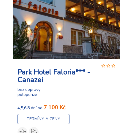
Park Hotel Faloria*** -
Canazei
bez dopravy
polopenze
7 100 Kč
4,5,6,8 dní od
TERMÍNY A CENY