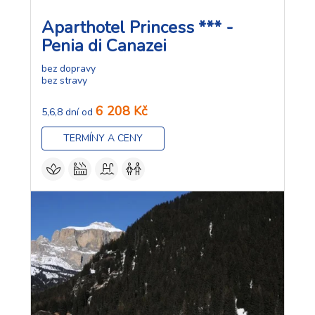
Aparthotel Princess *** -
Penia di Canazei
bez dopravy
bez stravy
6 208 Kč
5,6,8 dní od
TERMÍNY A CENY