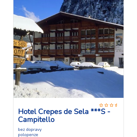
Hotel Crepes de Sela ***S -
Campitello
bez dopravy
polopenze