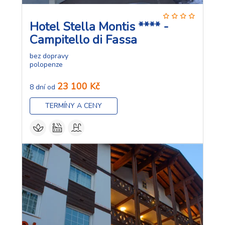
Hotel Stella Montis **** -
Campitello di Fassa
bez dopravy
polopenze
23 100 Kč
8 dní od
TERMÍNY A CENY