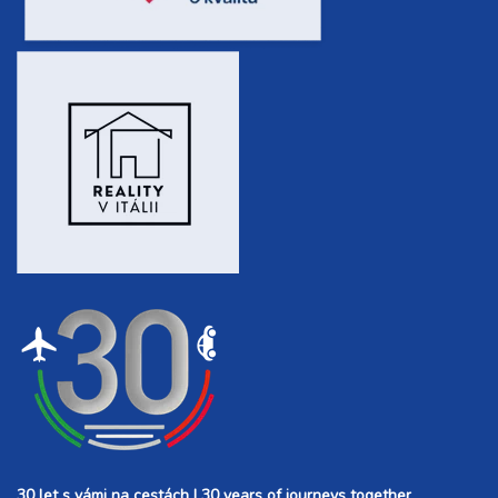
30 let s vámi na cestách | 30 years of journeys together