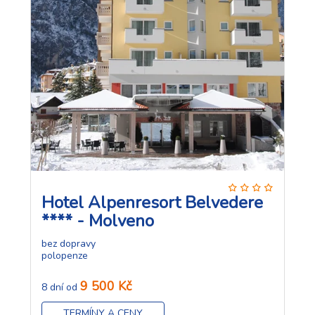
Hotel Alpenresort Belvedere
**** - Molveno
bez dopravy
polopenze
9 500 Kč
8 dní od
TERMÍNY A CENY