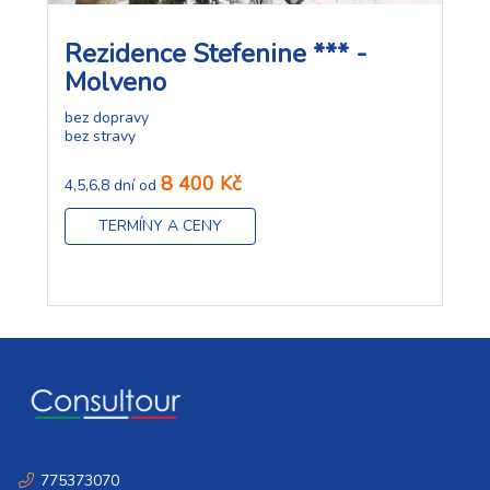
Rezidence Stefenine *** -
Molveno
bez dopravy
bez stravy
8 400 Kč
4,5,6,8 dní od
TERMÍNY A CENY
775373070