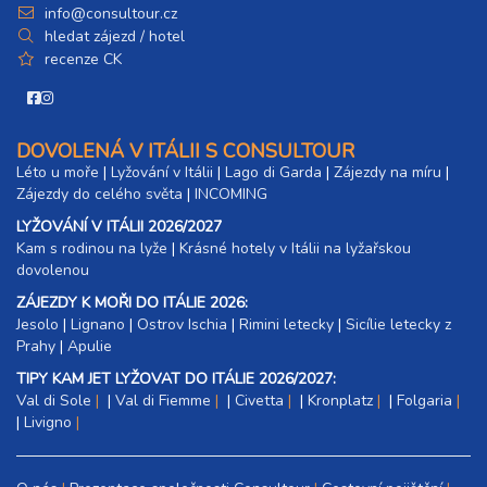
info@consultour.cz
hledat zájezd / hotel
recenze CK
DOVOLENÁ V ITÁLII S CONSULTOUR
Léto u moře
|
Lyžování v Itálii
|
Lago di Garda
|
Zájezdy na míru
|
Zájezdy do celého světa
|
INCOMING
LYŽOVÁNÍ V ITÁLII 2026/2027
Kam s rodinou na lyže
|​
Krásné hotely v Itálii na lyžařskou
dovolenou
ZÁJEZDY K MOŘI DO ITÁLIE 2026:
Jesolo
|
Lignano
|
Ostrov Ischia
|
Rimini letecky
|
Sicílie letecky z
Prahy
|
Apulie
TIPY KAM JET LYŽOVAT DO ITÁLIE 2026/2027:
Val di Sole
|
Val di Fiemme
|
Civetta
|
Kronplatz
|
Folgaria
|
Livigno