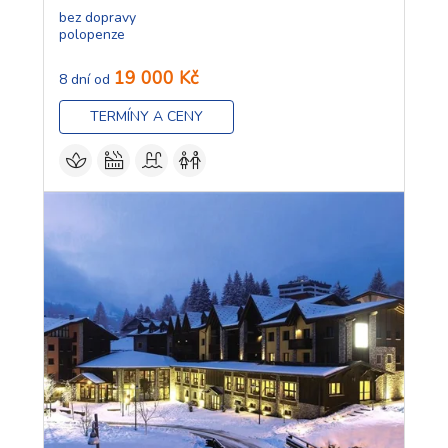
bez dopravy
polopenze
19 000 Kč
8 dní od
TERMÍNY A CENY