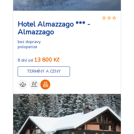
Hotel Almazzago *** -
Almazzago
bez dopravy
polopenze
13 800 Kč
8 dní od
TERMÍNY A CENY