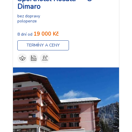
Dimaro
bez dopravy
polopenze
19 000 Kč
8 dní od
TERMÍNY A CENY