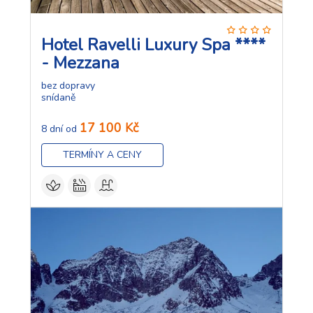
Hotel Ravelli Luxury Spa ****
- Mezzana
bez dopravy
snídaně
17 100 Kč
8 dní od
TERMÍNY A CENY