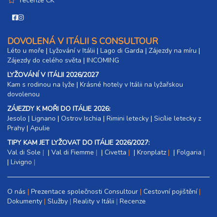
recenze CK
DOVOLENÁ V ITÁLII S CONSULTOUR
Léto u moře
|
Lyžování v Itálii
|
Lago di Garda
|
Zájezdy na míru
|
Zájezdy do celého světa
|
INCOMING
LYŽOVÁNÍ V ITÁLII 2026/2027
Kam s rodinou na lyže
|​
Krásné hotely v Itálii na lyžařskou
dovolenou
ZÁJEZDY K MOŘI DO ITÁLIE 2026:
Jesolo
|
Lignano
|
Ostrov Ischia
|
Rimini letecky
|
Sicílie letecky z
Prahy
|
Apulie
TIPY KAM JET LYŽOVAT DO ITÁLIE 2026/2027:
Val di Sole
|
Val di Fiemme
|
Civetta
|
Kronplatz
|
Folgaria
|
Livigno
O nás
Prezentace společnosti Consultour
Cestovní pojištění
Dokumenty
Služby
Reality v Itálii
Recenze