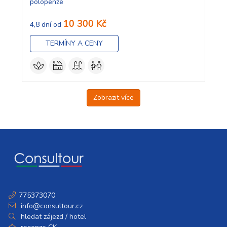
polopenze
10 300 Kč
4,8 dní od
TERMÍNY A CENY
Zobrazit více
775373070
info@consultour.cz
hledat zájezd / hotel