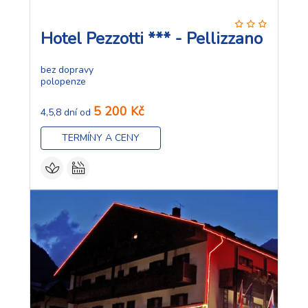
Hotel Pezzotti *** - Pellizzano
bez dopravy
polopenze
5 200 Kč
4,5,8 dní od
TERMÍNY A CENY