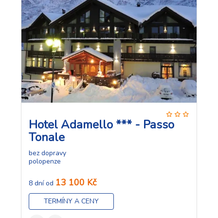
Hotel Adamello *** - Passo
Tonale
bez dopravy
polopenze
13 100 Kč
8 dní od
TERMÍNY A CENY