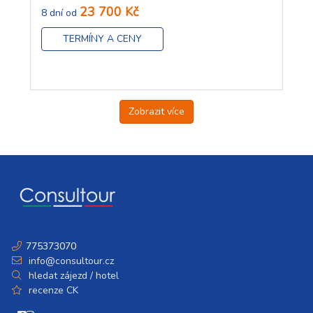
23 700 Kč
8 dní od
TERMÍNY A CENY
Zobrazit více
775373070
info@consultour.cz
hledat zájezd / hotel
recenze CK