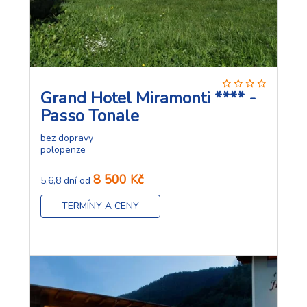
Grand Hotel Miramonti **** -
Passo Tonale
bez dopravy
polopenze
8 500 Kč
5,6,8 dní od
TERMÍNY A CENY