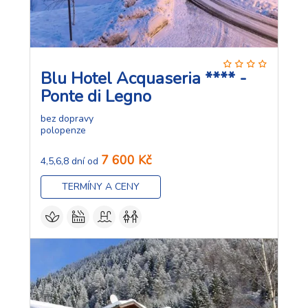
Blu Hotel Acquaseria **** -
Ponte di Legno
bez dopravy
polopenze
7 600 Kč
4,5,6,8 dní od
TERMÍNY A CENY