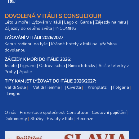
DOVOLENÁ V ITÁLII S CONSULTOUR
Léto u moře
|
Lyžování v Itálii
|
Lago di Garda
|
Zájezdy na míru
|
Zájezdy do celého světa
|
INCOMING
LYŽOVÁNÍ V ITÁLII 2026/2027
Kam s rodinou na lyže
|​
Krásné hotely v Itálii na lyžařskou
dovolenou
ZÁJEZDY K MOŘI DO ITÁLIE 2026:
Jesolo
|
Lignano
|
Ostrov Ischia
|
Rimini letecky
|
Sicílie letecky z
Prahy
|
Apulie
TIPY KAM JET LYŽOVAT DO ITÁLIE 2026/2027:
Val di Sole
|
Val di Fiemme
|
Civetta
|
Kronplatz
|
Folgaria
|
Livigno
O nás
Prezentace společnosti Consultour
Cestovní pojištění
Dokumenty
Služby
Reality v Itálii
Recenze