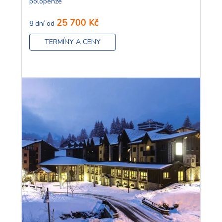
polopenze
25 700 Kč
8 dní od
TERMÍNY A CENY