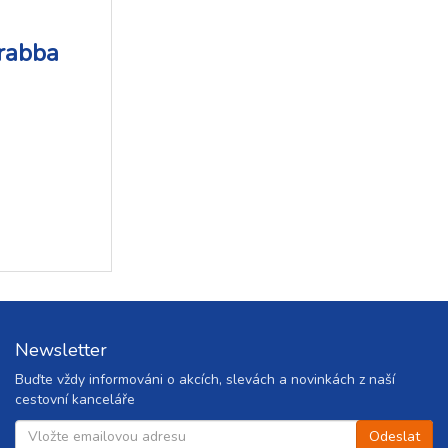
Arabba
Newsletter
Buďte vždy informováni o akcích, slevách a novinkách z naší
cestovní kanceláře