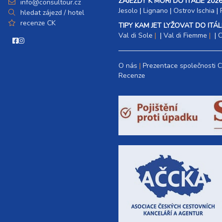
ZÁJEZDY K MOŘI DO ITÁLIE 2026
info@consultour.cz
Jesolo
|
Lignano
|
Ostrov Ischia
|
hledat zájezd / hotel
recenze CK
TIPY KAM JET LYŽOVAT DO ITÁLI
Val di Sole
|
Val di Fiemme
|
C
O nás
Prezentace společnosti 
Recenze