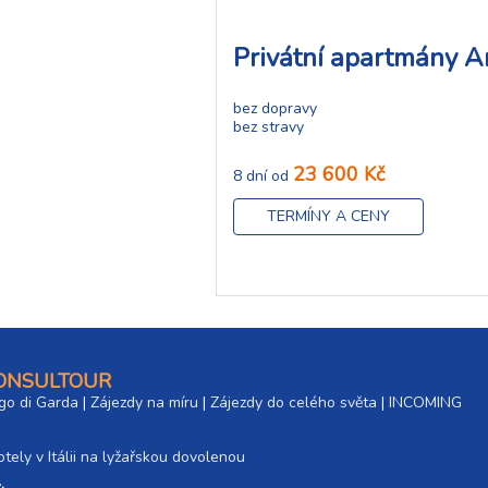
Privátní apartmány 
bez dopravy
bez stravy
23 600 Kč
8 dní od
TERMÍNY A CENY
CONSULTOUR
go di Garda
|
Zájezdy na míru
|
Zájezdy do celého světa
|
INCOMING
tely v Itálii na lyžařskou dovolenou