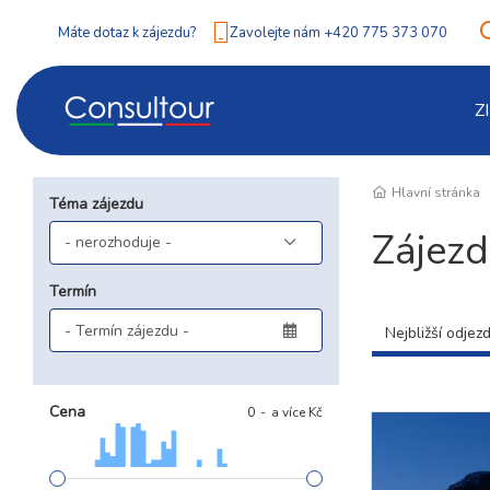
Máte dotaz k zájezdu?
Zavolejte nám +420 775 373 070
Z
Hlavní stránka
Téma zájezdu
Zájezd
Termín
Nejbližší odjez
Cena
0
a více Kč