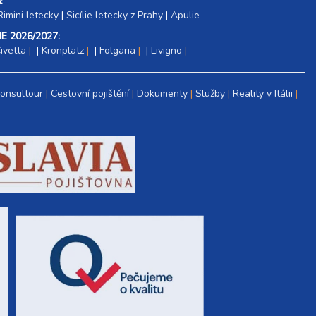
:
Rimini letecky
|
Sicílie letecky z Prahy
|
Apulie
E 2026/2027:
ivetta
|
Kronplatz
|
Folgaria
|
Livigno
Consultour
Cestovní pojištění
Dokumenty
Služby
Reality v Itálii