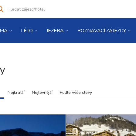
Vyhledat
co
hledáte
IMA
LÉTO
JEZERA
POZNÁVACÍ ZÁJEZDY
y
d
Nejkratší
Nejlevnější
Podle výše slevy