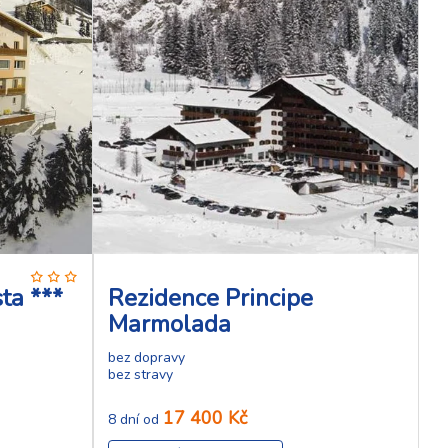
ta ***
Rezidence Principe
Marmolada
bez dopravy
bez stravy
17 400 Kč
8 dní od