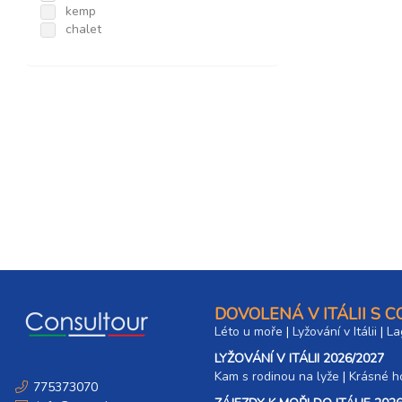
kemp
chalet
DOVOLENÁ V ITÁLII S 
Léto u moře
|
Lyžování v Itálii
|
La
LYŽOVÁNÍ V ITÁLII 2026/2027
Kam s rodinou na lyže
|​
Krásné ho
775373070