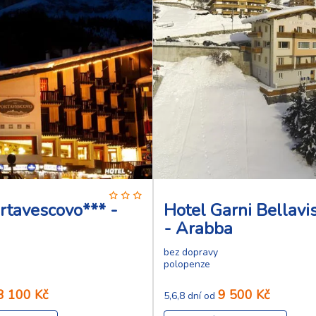
rtavescovo*** -
Hotel Garni Bellavis
- Arabba
bez dopravy
polopenze
3 100 Kč
9 500 Kč
5,6,8 dní od