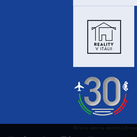
30 let s vámi na cestách | 30 ye