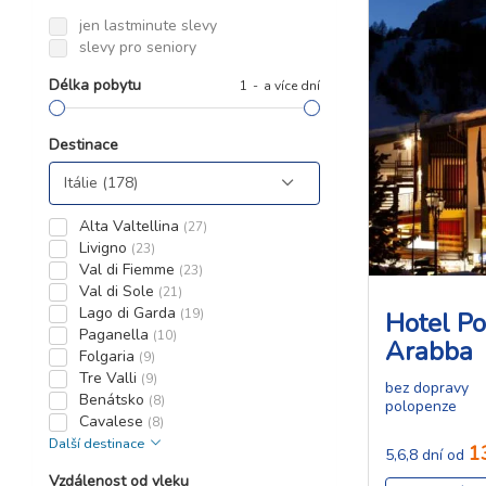
jen lastminute slevy
slevy pro seniory
Délka pobytu
1
a více dní
Destinace
Alta Valtellina
(27)
Livigno
(23)
Val di Fiemme
(23)
Val di Sole
(21)
Lago di Garda
(19)
Hotel Po
Paganella
(10)
Arabba
Folgaria
(9)
Tre Valli
(9)
bez dopravy
Benátsko
(8)
polopenze
Cavalese
(8)
Další destinace
1
5,6,8 dní od
Vzdálenost od vleku