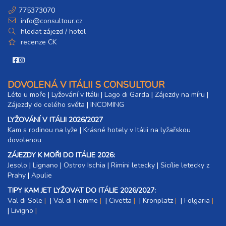
775373070
info@consultour.cz
hledat zájezd / hotel
recenze CK
DOVOLENÁ V ITÁLII S CONSULTOUR
Léto u moře
|
Lyžování v Itálii
|
Lago di Garda
|
Zájezdy na míru
|
Zájezdy do celého světa
|
INCOMING
LYŽOVÁNÍ V ITÁLII 2026/2027
Kam s rodinou na lyže
|​
Krásné hotely v Itálii na lyžařskou
dovolenou
ZÁJEZDY K MOŘI DO ITÁLIE 2026:
Jesolo
|
Lignano
|
Ostrov Ischia
|
Rimini letecky
|
Sicílie letecky z
Prahy
|
Apulie
TIPY KAM JET LYŽOVAT DO ITÁLIE 2026/2027:
Val di Sole
|
Val di Fiemme
|
Civetta
|
Kronplatz
|
Folgaria
|
Livigno