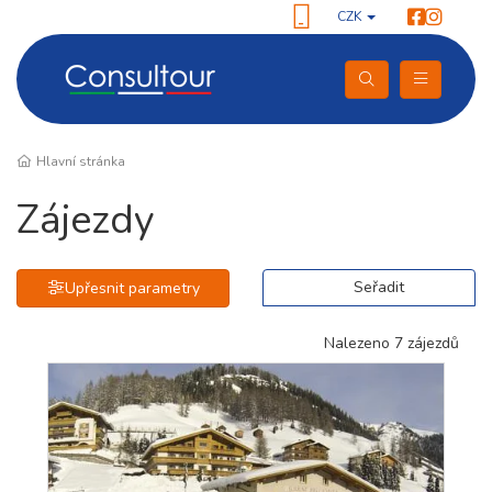
CZK
Hlavní stránka
Zájezdy
Seřadit
Upřesnit parametry
Nalezeno 7 zájezdů