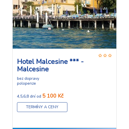
Hotel Malcesine *** -
Malcesine
bez dopravy
polopenze
5 100 Kč
4,5,6,8 dní od
TERMÍNY A CENY