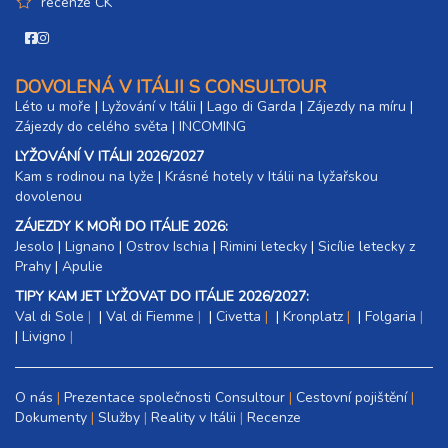
recenze CK
DOVOLENÁ V ITÁLII S CONSULTOUR
Léto u moře
|
Lyžování v Itálii
|
Lago di Garda
|
Zájezdy na míru
|
Zájezdy do celého světa
|
INCOMING
LYŽOVÁNÍ V ITÁLII 2026/2027
Kam s rodinou na lyže
|​
Krásné hotely v Itálii na lyžařskou
dovolenou
ZÁJEZDY K MOŘI DO ITÁLIE 2026:
Jesolo
|
Lignano
|
Ostrov Ischia
|
Rimini letecky
|
Sicílie letecky z
Prahy
|
Apulie
TIPY KAM JET LYŽOVAT DO ITÁLIE 2026/2027:
Val di Sole
|
Val di Fiemme
|
Civetta
|
Kronplatz
|
Folgaria
|
Livigno
O nás
Prezentace společnosti Consultour
Cestovní pojištění
Dokumenty
Služby
Reality v Itálii
Recenze