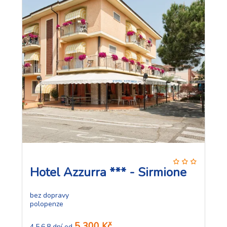
Hotel Azzurra *** - Sirmione
bez dopravy
polopenze
5 300 Kč
4,5,6,8 dní od