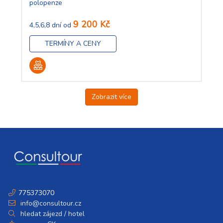
polopenze
9 200 Kč
4,5,6,8 dní od
TERMÍNY A CENY
Zobrazit více
775373070
info@consultour.cz
hledat zájezd / hotel