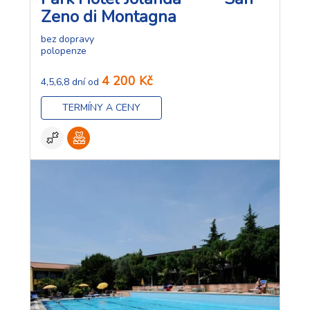
Zeno di Montagna
bez dopravy
polopenze
4 200 Kč
4,5,6,8 dní od
TERMÍNY A CENY