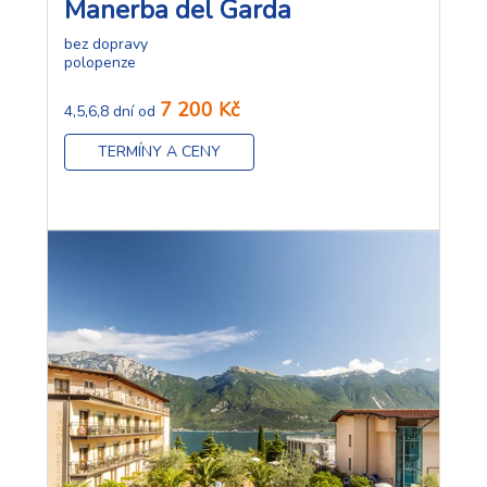
Manerba del Garda
bez dopravy
polopenze
7 200 Kč
4,5,6,8 dní od
TERMÍNY A CENY