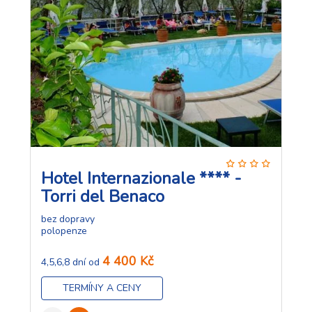
Hotel Internazionale **** -
Torri del Benaco
bez dopravy
polopenze
4 400 Kč
4,5,6,8 dní od
TERMÍNY A CENY