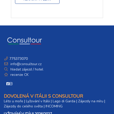
775373070
info@consultour.cz
hledat zájezd / hotel
recenze CK
DOVOLENÁ V ITÁLII S CONSULTOUR
Léto u moře
|
Lyžování v Itálii
|
Lago di Garda
|
Zájezdy na míru
|
Zájezdy do celého světa
|
INCOMING
LYŽOVÁNÍ V ITÁLII 2026/2027