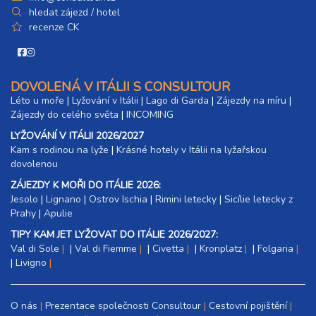
hledat zájezd / hotel
recenze CK
DOVOLENÁ V ITÁLII S CONSULTOUR
Léto u moře
|
Lyžování v Itálii
|
Lago di Garda
|
Zájezdy na míru
|
Zájezdy do celého světa
|
INCOMING
LYŽOVÁNÍ V ITÁLII 2026/2027
Kam s rodinou na lyže
|​
Krásné hotely v Itálii na lyžařskou
dovolenou
ZÁJEZDY K MOŘI DO ITÁLIE 2026:
Jesolo
|
Lignano
|
Ostrov Ischia
|
Rimini letecky
|
Sicílie letecky z
Prahy
|
Apulie
TIPY KAM JET LYŽOVAT DO ITÁLIE 2026/2027:
Val di Sole
|
Val di Fiemme
|
Civetta
|
Kronplatz
|
Folgaria
|
Livigno
O nás
Prezentace společnosti Consultour
Cestovní pojištění