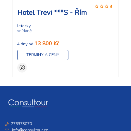
Hotel Trevi ***S - Řím
letecky
snídaně
13 800 Kč
4 dny od
TERMÍNY A CENY
775373070
info@consultour.cz