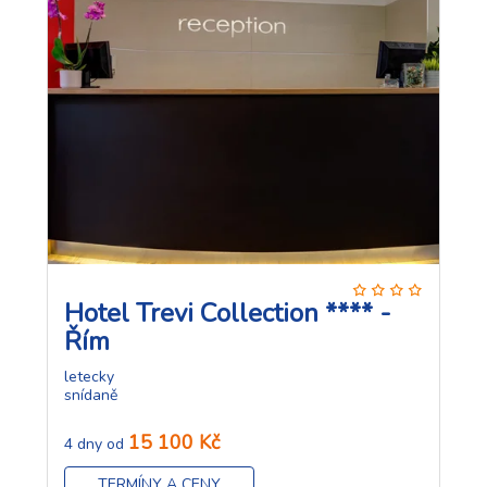
Hotel Trevi Collection **** -
Řím
letecky
snídaně
15 100 Kč
4 dny od
TERMÍNY A CENY