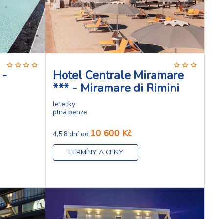
 -
Hotel Centrale Miramare
*** - Miramare di Rimini
letecky
plná penze
10 600 Kč
4,5,8 dní od
TERMÍNY A CENY