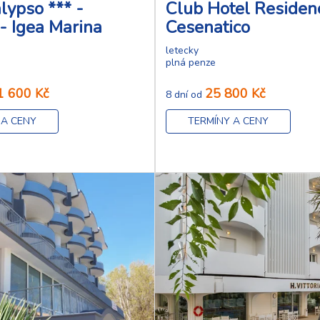
lypso *** -
Club Hotel Residenc
 - Igea Marina
Cesenatico
letecky
plná penze
1 600 Kč
25 800 Kč
8 dní od
 A CENY
TERMÍNY A CENY