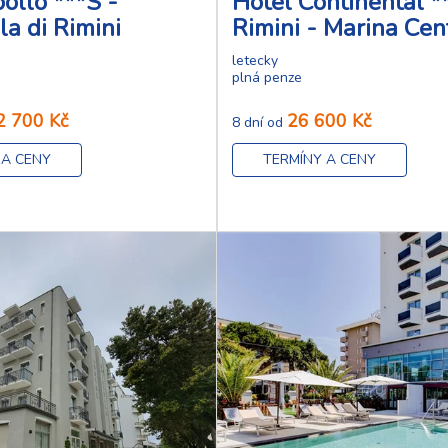
ollo ***S -
Hotel Continental **
la di Rimini
Rimini - Marina Cen
letecky
plná penze
2 700 Kč
26 600 Kč
8 dní od
 A CENY
TERMÍNY A CENY