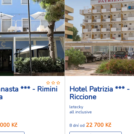
nasta *** - Rimini
Hotel Patrizia *** -
a
Riccione
letecky
all inclusive
 000 Kč
22 700 Kč
8 dní od