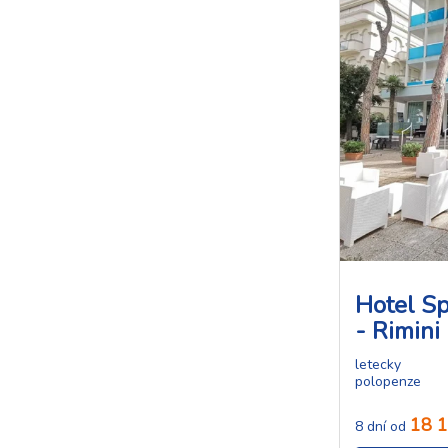
Hotel Sp
- Rimini
letecky
polopenze
18 1
8 dní od