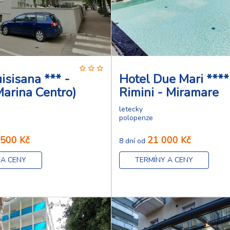
isisana *** -
Hotel Due Mari ****
Marina Centro)
Rimini - Miramare
letecky
polopenze
 500 Kč
21 000 Kč
8 dní od
 A CENY
TERMÍNY A CENY