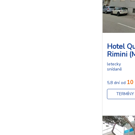
Hotel Qu
Rimini (
letecky
snídaně
10
5,8 dní od
TERMÍNY