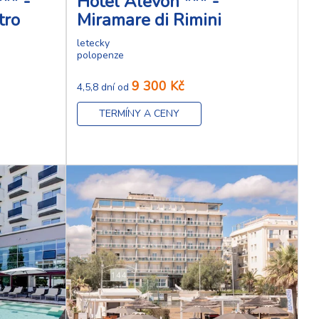
** -
Hotel Alevon *** -
tro
Miramare di Rimini
letecky
polopenze
9 300 Kč
4,5,8 dní od
TERMÍNY A CENY