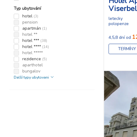
Hotel Ap
Viserbel
Typ ubytování
hotel
(3)
letecky
pension
polopenze
apartmán
(1)
hotel **
1
4,5,8 dní od
hotel ***
(38)
hotel ****
(14)
TERMÍNY
hotel *****
rezidence
(5)
aparthotel
bungalov
Další typy ubytovani