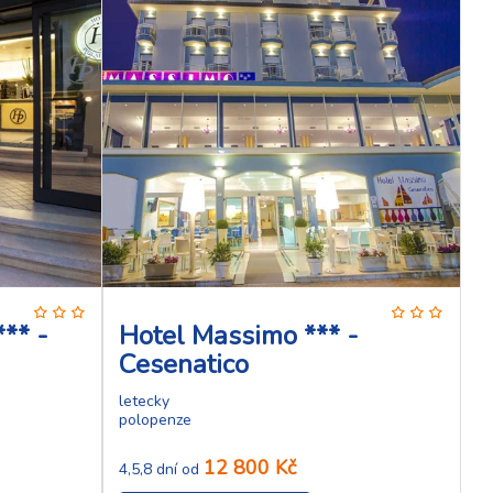
*** -
Hotel Massimo *** -
Cesenatico
letecky
polopenze
12 800 Kč
4,5,8 dní od