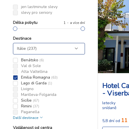
jen lastminute slevy
slevy pro seniory
Délka pobytu
1
a více dní
Destinace
Benátsko
(6)
Val di Sole
Alta Valtellina
Emilia Romagna
(63)
Lago di Garda
(1)
Hotel Ca
Livigno
- Viserb
Marilleva-Folgarida
Sicílie
(67)
letecky
Rimini
(37)
snídaně
Paganella
Další destinace
11
5,8 dní od
Vzdálenost od centra