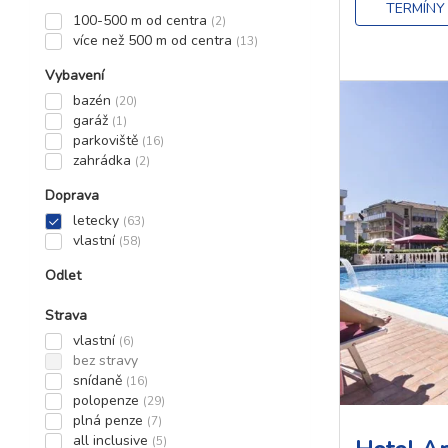
TERMÍNY
100-500 m od centra
(2)
více než 500 m od centra
(13)
Vybavení
bazén
(20)
garáž
(1)
parkoviště
(16)
zahrádka
(2)
Doprava
letecky
(63)
vlastní
(58)
Odlet
Strava
vlastní
(6)
bez stravy
snídaně
(16)
polopenze
(29)
plná penze
(7)
all inclusive
(5)