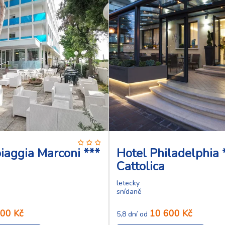
iaggia Marconi ***
Hotel Philadelphia 
Cattolica
letecky
snídaně
00 Kč
10 600 Kč
5,8 dní od