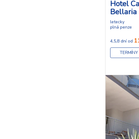
Hotel Ca
Bellaria
letecky
plná penze
1
4,5,8 dní od
TERMÍNY