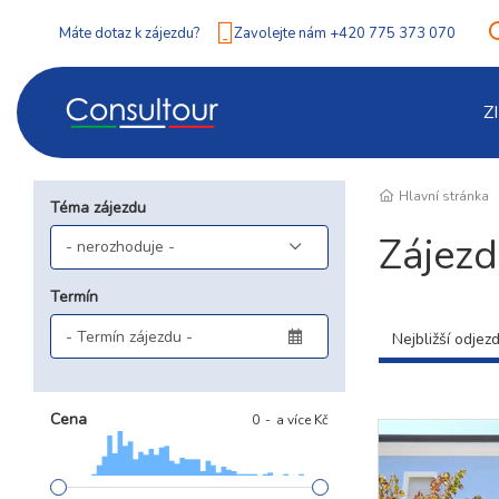
Máte dotaz k zájezdu?
Zavolejte nám +420 775 373 070
Z
Hlavní stránka
Téma zájezdu
Zájezd
Termín
Nejbližší odjez
Cena
0
a více Kč