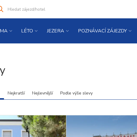
Vyhledat
co
hledáte
IMA
LÉTO
JEZERA
POZNÁVACÍ ZÁJEZDY
y
d
Nejkratší
Nejlevnější
Podle výše slevy